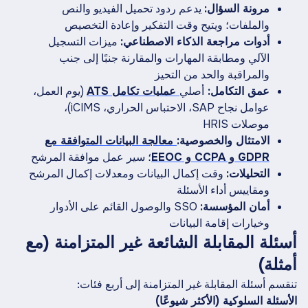
مرونة السؤال:
يدعم ردود تحميل الفيديو والنص
والملفات؛ ويتيح وقت التفكير وإعادة التخصيص
أدوات مراجعة الذكاء الاصطناعي:
ميزات التسجيل
الآلي ومطابقة المهارات والمقارنة جنبًا إلى جنب
والمراقبة والحد من التحيز
عمق التكامل:
أصلي
عمليات تكامل ATS
(يوم العمل،
عوامل نجاح SAP، الاحتباس الحراري، iCIMS)،
موصلات HRIS
الامتثال والخصوصية:
معالجة البيانات المتوافقة مع
GDPR و CCPA و EEOC
؛ سير عمل موافقة المرشح
التحليلات:
وقت إكمال البيانات ومعدلات إكمال المرشح
ومقاييس أداء الأسئلة
أمان المؤسسة:
SSO والوصول القائم على الأدوار
وخيارات إقامة البيانات
أسئلة المقابلة الشائعة غير المتزامنة (مع
أمثلة)
تنقسم أسئلة المقابلة غير المتزامنة إلى أربع فئات:
الأسئلة السلوكية (الأكثر شيوعًا)