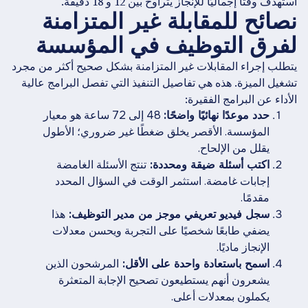
استهدف وقتًا إجماليًا للإنجاز يتراوح بين 12 و 18 دقيقة.
نصائح للمقابلة غير المتزامنة
لفرق التوظيف في المؤسسة
يتطلب إجراء المقابلات غير المتزامنة بشكل صحيح أكثر من مجرد
تشغيل الميزة. هذه هي تفاصيل التنفيذ التي تفصل البرامج عالية
الأداء عن البرامج الفقيرة:
حدد موعدًا نهائيًا واضحًا:
48 إلى 72 ساعة هو معيار
المؤسسة. الأقصر يخلق ضغطًا غير ضروري؛ الأطول
يقلل من الإلحاح.
اكتب أسئلة ضيقة ومحددة:
تنتج الأسئلة الغامضة
إجابات غامضة. استثمر الوقت في السؤال المحدد
مقدمًا.
سجل فيديو تعريفي موجز من مدير التوظيف:
هذا
يضفي طابعًا شخصيًا على التجربة ويحسن معدلات
الإنجاز ماديًا.
اسمح باستعادة واحدة على الأقل:
المرشحون الذين
يشعرون أنهم يستطيعون تصحيح الإجابة المتعثرة
يكملون بمعدلات أعلى.