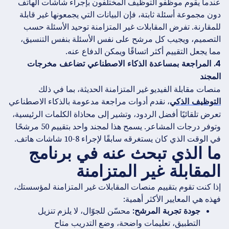
عندما يقوم موظفو التوظيف المختلفون بإجراء شاشات الهاتف
دون مجموعة أسئلة ثابتة، فإن البيانات التي يجمعونها غير قابلة
للمقارنة. تفرض المقابلات غير المتزامنة توحيد الأسئلة حسب
التصميم، ويجيب كل مرشح على نفس الأسئلة بنفس التنسيق،
مما يجعل التقييم أكثر اتساقًا ويمكن الدفاع عنه.
4. المراجعة بمساعدة الذكاء الاصطناعي تضاعف مخرجات
المجند
منصات مقابلة الفيديو غير المتزامنة الحديثة، بما في ذلك
، نقدم أدوات مراجعة مدعومة بالذكاء الاصطناعي
التوظيف الذكي
تعرض تلقائيًا أفضل الردود، وتشير إلى محاذاة الكلمات الرئيسية،
وتوفر درجات المشاعر. يسمح هذا لمجند واحد بتقييم 50 مرشحًا
في الوقت الذي كان يستغرقه سابقًا لإجراء 8-10 شاشات هاتف.
ما الذي تبحث عنه في برنامج
المقابلة غير المتزامنة
إذا كنت تقوم بتقييم منصات المقابلات غير المتزامنة لمؤسستك،
فهذه هي المعايير الأكثر أهمية:
جودة تجربة المرشح:
محسّن للجوّال، لا يلزم تنزيل
التطبيق، تعليمات واضحة، وضع التدريب متاح