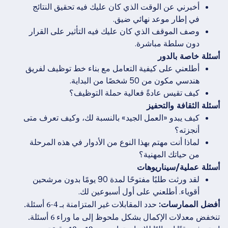
أخبرني عن الوقت الذي كان عليك فيه تحقيق النتائج
في إطار موعد نهائي ضيق.
وصف الموقف الذي كان عليك فيه التأثير على القرار
دون سلطة مباشرة.
أسئلة خاصة بالدور
أطلعني على كيفية التعامل مع بناء خط توظيف لفريق
هندسي مكون من 50 شخصًا من البداية.
كيف تقيس عادةً فعالية حملة التوظيف؟
أسئلة الثقافة والتحفيز
كيف يبدو «العمل الجيد» بالنسبة لك، وكيف تعرف متى
أنجزته؟
لماذا أنت مهتم بهذا النوع من الأدوار في هذه المرحلة
من حياتك المهنية؟
أسئلة عملية/سيناريوهات
لقد ورثت طلبًا مفتوحًا لمدة 90 يومًا بدون مرشحين
أقوياء. أطلعني على أول أسبوعين لك.
حدد المقابلات غير المتزامنة بـ 4-6 أسئلة.
أفضل الممارسات:
تنخفض معدلات الإكمال بشكل ملحوظ إلى ما وراء 6 أسئلة.