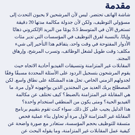
مقدمة
شاشة الهاتف تحتضر.
ليس لأن المرشحين لا يحبون التحدث إلى
مسؤولي التوظيف، ولكن لأن جدولة مكالمة مدتها 20 دقيقة
تستغرق الآن في المتوسط 3.5 يومًا من البريد الإلكتروني ذهابًا
وإيابًا. بالنسبة لفرق التوظيف في المؤسسات التي تدير مئات
الأدوار المفتوحة في وقت واحد، يتفاقم هذا التأخير إلى شيء
مكلف: وقت طويل لشغل الوظائف، وتسرب المرشح، وإرهاق
المجند.
المقابلات غير المتزامنة وتنسيقات الفيديو أحادية الاتجاه حيث
يقوم المرشحون بتسجيل الردود على الأسئلة المحددة مسبقًا وفقًا
لجدولهم الزمني الخاص، تحل هذه المشكلة على نطاق واسع. لكن
المصطلح يربك العديد من المجندين الذين يواجهونه لأول مرة. ما
هي المقابلة غير المتزامنة بالضبط؟ كيف تختلف عن مكالمة
الفيديو الحية؟ ومتى يكون من المنطقي استخدام واحدة؟
هذا الدليل يجيب على كل ذلك. سواء كنت تقوم بتقييم برنامج
المقابلة غير المتزامنة لأول مرة أو تحاول بناء عملية فحص
متسقة للتوظيف بحجم المؤسسة، ستغادر مع صورة واضحة عن
كيفية عمل المقابلات غير المتزامنة، وما يقوله البحث عن