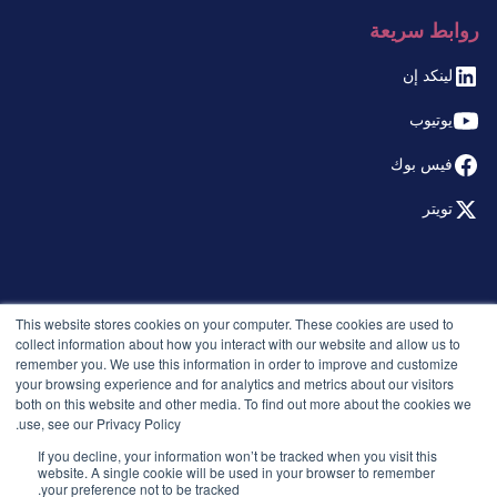
روابط سريعة
لينكد إن
يوتيوب
فيس بوك
تويتر
© 2026 التوظيف الذكي. جميع الحقوق محفوظة.
This website stores cookies on your computer. These cookies are used to
سياسة الخصوصية
collect information about how you interact with our website and allow us to
remember you. We use this information in order to improve and customize
الإصدارات
your browsing experience and for analytics and metrics about our visitors
الأمان والامتثال
both on this website and other media. To find out more about the cookies we
الشروط والأحكام
use, see our Privacy Policy.
If you decline, your information won’t be tracked when you visit this
website. A single cookie will be used in your browser to remember
your preference not to be tracked.