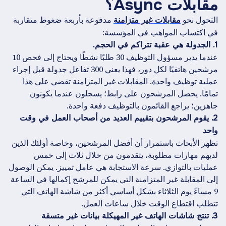
مقابلات Async؟
التحول نحو
مدفوعة بأربعة ضغوط متقاربة
مقابلات غير متزامنة
في اكتساب المواهب في المؤسسة:
1. الجدولة هي عقبة تتراكم في الحجم.
عندما يدير مسؤول التوظيف 30 طلبًا نشطًا ويحتاج إلى فحص 10
مرشحين هاتفيًا لكل دور، فهذا يعني 300 تفاعل جدولة قبل إجراء
عملية توظيف واحدة. المقابلات غير المتزامنة تقضي على هذا
تمامًا. يحصل المرشحون على رابط؛ يسجلون عندما يكونون
جاهزين؛ يراجع القائمون بالتوظيف دفعة واحدة.
2. يقوم المرشحون بتقييم العديد من أصحاب العمل في وقت
واحد
تظهر الأبحاث باستمرار أن أفضل المرشحين، وخاصة أولئك الذين
لديهم مهارات مطلوبة، يتقدمون من خلال ثلاث إلى خمس
عمليات بالتوازي. سرعة الاستجابة هي عامل تمييز. يمكن الوصول
إلى المقابلة غير المتزامنة التي يمكن للمرشح إكمالها في الساعة
9 مساءً يوم الثلاثاء بشكل أساسي أكثر من شاشة الهاتف التي
تتطلب اقتطاع الوقت خلال ساعات العمل.
3. تنتج شاشات الهاتف غير المهيكلة بيانات غير متسقة