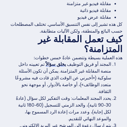
مقابلة فيديو غير متزامنة
مقابلة فيديو ذاتية
مقابلة عرض فيديو
كل هذه تشير إلى نفس التنسيق الأساسي. تختلف المصطلحات
حسب البائع والمنطقة، ولكن الآليات متطابقة.
كيف تعمل المقابلة غير
المتزامنة؟
هذه العملية بسيطة وتتضمن عادةً خمس خطوات:
المجند أو فريق التوظيف
يخلق سؤالاً
تم تعيينه داخل
منصة المقابلة غير المتزامنة. يمكن أن تكون الأسئلة
سلوكية («أخبرني عن الوقت الذي قادت فيه مشروعًا
متعدد الوظائف»)، أو خاصة بالأدوار، أو موجهة نحو
الثقافة.
يحدد المجند المعلمات: وقت التفكير لكل سؤال (عادةً
30-90 ثانية)، والحد الزمني للتسجيل (60-180 ثانية
لكل إجابة)، وعدد مرات إعادة الرد المسموح بها،
والموعد النهائي للتقديم.
يتم إرسال دعوة إلى المرشح عبر البريد الإلكتروني.