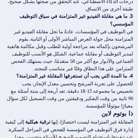
درجات الذكاء الاصطناعي، عند التحقق من صحتها بشكل صحيح،
طبقة أخرى من الاتساق.
3. ما هي مقابلة الفيديو غير المتزامنة في سياق التوظيف
المؤسسي؟
في التوظيف في المؤسسات، عادةً ما تحل مقابلة الفيديو غير
المتزامنة محل جولة العرض المباشر الأولى أو الثانية. يقوم
المرشحون بإكماله بعد مراجعة أولية للطلب وقبل مكالمة هاتفية
لمدير التوظيف أو مقابلة جماعية. الشكل هو الأنسب للتوظيف
الجماعي والأدوار مع أكثر من 50 متقدمًا، حيث يستهلك الفحص
المتزامن على هذا النطاق وقتًا غير متناسب للمجند.
4. ما المدة التي يجب أن تستغرقها المقابلة غير المتزامنة؟
للحصول على تجربة المرشح وتحسين معدل الإنجاز، يجب
تخصيص ما مجموعه 12-18 دقيقة. تعد أربعة إلى ستة أسئلة مع
90 ثانية من وقت التفكير ودقيقتين من وقت التسجيل لكل سؤال
معيارًا موثوقًا للمؤسسة.
ذا بوتوم لاين
المقابلة غير المتزامنة ليست اختصارًا، إنها
إلى كيفية
ترقية هيكلية
إدارة فرق التوظيف في المؤسسة للفحص في المراحل المبكرة.
عند تنفيذها باستخدام التصميم الصحيح للأسئلة وتحسين معدل