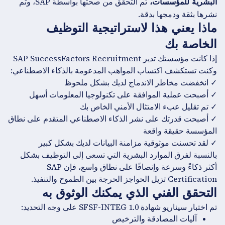
تم التحقق من صحتها بواسطة SAP، وتم
البشرية للمؤسسات،
نشرها بثقة ودمجها بدقة.
ماذا يعني هذا لاستراتيجية التوظيف
الخاصة بك
إذا كانت مؤسستك تدير SAP SuccessFactors Recruitment
وكنت تستكشف اكتساب المواهب المدعومة بالذكاء الاصطناعي:
✓ انخفضت مخاطر الاندماج لديك بشكل ملحوظ
✓ أصبحت عملية الموافقة على تكنولوجيا المعلومات أسهل
✓ تم تقليل عبء الامتثال الأمني الخاص بك
✓ أصبحت قدرتك على نشر الذكاء الاصطناعي المتقدم على نطاق
المؤسسة حقيقة واقعة
✓ لقد تحسنت موثوقية مزامنة البيانات لديك بشكل كبير
بالنسبة لفرق الموارد البشرية التي تسعى إلى التوظيف بشكل
أكثر ذكاءً وسرعة وإنصافًا على نطاق واسع، فإن SAP
Certification تزيل الحواجز الحرجة بين الطموح والتنفيذ.
التحقق الفني الذي يمكنك الوثوق به
تم اختبار سيناريو شهادة SFSF-INTEG 1.0 على وجه التحديد:
آليات المصادقة والترخيص