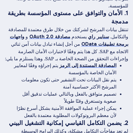
للمؤسسة.
1. الأمان والتوافق على مستوى المؤسسة بطريقة
مدمجة
تنتقل بيانات المرشح لشركتك من خلال طرق معتمدة للمصادقة
والتكامل.
يستخدم
و
سنايبر راي
مصادقة OAuth 2.0
واجهات
من أجل إنشاء تبادل بيانات آمن ثنائي
برمجة تطبيقات OData
الاتجاه مع SAP. كل هذا يتم وفقًا لاختبارات الأمان الصارمة
وإجراءات التحقق من الصحة الخاصة بـ SAP. وهذا يستلزم ما يلي:
المصادقة المستندة إلى الرمز
يتم إجراؤه وفقًا لمعايير
الأمان الخاصة بالمؤسسة
يتم نقل البيانات تحت التشفير حتى تكون معلومات
المرشح الأكثر حساسية آمنة
تصميم متوافق بالفعل وبالتالي عمليات تدقيق أقل
صعوبة وتستغرق وقتًا طويلاً
يمكن إجراء عملية الموافقة الأمنية بشكل أسرع نظرًا
لأن معظم البروتوكولات المطلوبة معتمدة بالفعل
2. يضمن التكامل القياسي إمكانية التشغيل البيني
لم تعد مفاجآت التكامل مشكلة، وكذلك البرامج الوسيطة