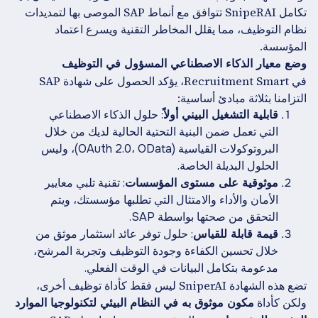
تكامل SnipeRAI تتوافق مع أنماط SAP الموصى بها لتمديدات
نظام التوظيف، مما يقلل المخاطر التقنية ويسرع اعتماد
المؤسسة.
وضع معيار الذكاء الاصطناعي المسؤول في التوظيف
في Recruitment Smart، يؤكد الحصول على شهادة SAP
التزامنا بثلاثة مبادئ أساسية:
قابلية التشغيل البيني أولاً
: حلول الذكاء الاصطناعي
التي تعمل ضمن البنية التحتية الحالية لديك من خلال
البروتوكولات القياسية (OAuth 2.0، OData)، وليس
الحلول البديلة الخاصة.
موثوقية على مستوى المؤسسات
: تقنية تلبي معايير
الأمان والأداء والامتثال التي تطلبها مؤسستك، ويتم
التحقق من صحتها بواسطة SAP.
قيمة قابلة للقياس
: حلول توفر عائد استثمار موثق من
خلال تحسين الكفاءة وجودة التوظيف وتجربة المرشح،
مدعومة بتكامل البيانات في الوقت الفعلي.
تضع هذه الشهادة SniperAI ليس فقط كأداة توظيف أخرى،
ولكن كأداة
مكون موثوق به في النظام البيئي لتكنولوجيا الموارد