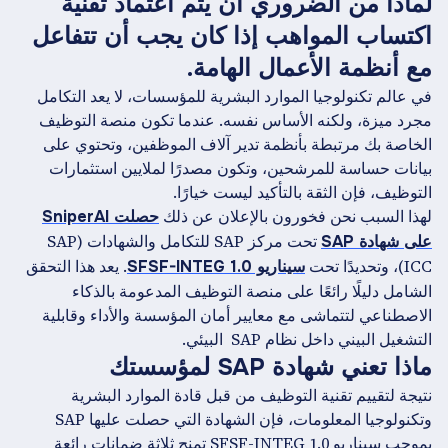
لماذا من الضروري أن يتم اعتماد تقنية
اكتساب المواهب إذا كان يجب أن تتفاعل
مع أنظمة الأعمال الهامة.
في عالم تكنولوجيا الموارد البشرية للمؤسسات، لا يعد التكامل
مجرد ميزة، ولكنه الأساس نفسه. عندما تكون منصة التوظيف
الخاصة بك مرتبطة بأنظمة تدير آلاف الموظفين، وتحتوي على
بيانات حساسة للمرشحين، وتكون مصدرًا لملايين استثمارات
التوظيف، فإن الثقة بالتأكيد ليست خيارًا.
لهذا السبب نحن فخورون بالإعلان عن ذلك
حصلت SniperAI
تحت مركز SAP للتكامل والشهادات (SAP
على شهادة SAP
ICC)، وتحديدًا تحت
. يعد هذا التحقق
سيناريو SFSF-INTEG 1.0
الشامل دليلًا رائعًا على منصة التوظيف المدعومة بالذكاء
الاصطناعي لتتماشى مع معايير أمان المؤسسة والأداء وقابلية
التشغيل البيني داخل نظام SAP ‍ البيئي.
ماذا تعني شهادة SAP لمؤسستك
نتيجة لتقييم تقنية التوظيف من قبل قادة الموارد البشرية
وتكنولوجيا المعلومات، فإن الشهادة التي حصلت عليها SAP
بموجب سيناريو SFSF-INTEG 1.0 تمنح ثلاثة ضمانات رائعة