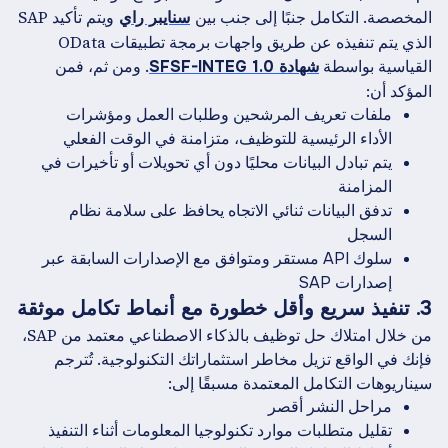
المخصصة. التكامل جنبًا إلى جنب بين
ويتم تأكيد SAP
سنايبر راي
الذي يتم تنفيذه عن طريق واجهات برمجة تطبيقات OData
القياسية بواسطة
. ومن ثم، فمن
شهادة SFSF-INTEG 1.0
المؤكد أن:
ملفات تعريف المرشحين وطلبات العمل ومؤشرات
الأداء الرئيسية للتوظيف، متزامنة في الوقت الفعلي
يتم تبادل البيانات محليًا دون أي تحويلات أو تأخيرات في
المزامنة
تدفق البيانات ثنائي الاتجاه يحافظ على سلامة نظام
السجل
سلوك API مستقر ومتوافق مع الإصدارات السابقة عبر
إصدارات SAP
3. تنفيذ سريع وأقل خطورة مع أنماط تكامل موثقة
من خلال امتلاك حل توظيف بالذكاء الاصطناعي معتمد من SAP،
فإنك في الواقع تزيل مخاطر استثماراتك التكنولوجية. تُترجم
سيناريوهات التكامل المعتمدة مسبقًا إلى:
مراحل النشر أقصر
تقليل متطلبات موارد تكنولوجيا المعلومات أثناء التنفيذ