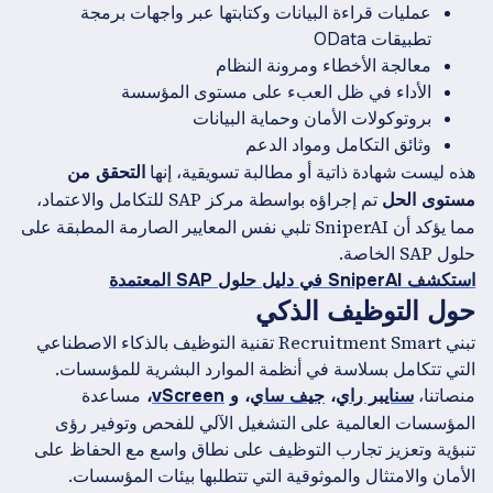
عمليات قراءة البيانات وكتابتها عبر واجهات برمجة
تطبيقات OData
معالجة الأخطاء ومرونة النظام
الأداء في ظل العبء على مستوى المؤسسة
بروتوكولات الأمان وحماية البيانات
وثائق التكامل ومواد الدعم
هذه ليست شهادة ذاتية أو مطالبة تسويقية، إنها
التحقق من
تم إجراؤه بواسطة مركز SAP للتكامل والاعتماد،
مستوى الحل
مما يؤكد أن SniperAI تلبي نفس المعايير الصارمة المطبقة على
حلول SAP الخاصة.
استكشف SniperAI في دليل حلول SAP المعتمدة
حول التوظيف الذكي
تبني Recruitment Smart تقنية التوظيف بالذكاء الاصطناعي
التي تتكامل بسلاسة في أنظمة الموارد البشرية للمؤسسات.
منصاتنا،
مساعدة
سنايبر راي
،
جيف ساي
، و
vScreen
،
المؤسسات العالمية على التشغيل الآلي للفحص وتوفير رؤى
تنبؤية وتعزيز تجارب التوظيف على نطاق واسع مع الحفاظ على
الأمان والامتثال والموثوقية التي تتطلبها بيئات المؤسسات.