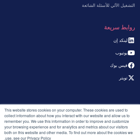
التشغيل الآلي للأسئلة الشائعة
روابط سريعة
لينكد إن
يوتيوب
فيس بوك
تويتر
© 2026 التوظيف الذكي. جميع الحقوق محفوظة.
This website stores cookies on your computer. These cookies are used to
سياسة الخصوصية
collect information about how you interact with our website and allow us to
remember you. We use this information in order to improve and customize
الإصدارات
your browsing experience and for analytics and metrics about our visitors
الأمان والامتثال
both on this website and other media. To find out more about the cookies we
الشروط والأحكام
use, see our Privacy Policy.