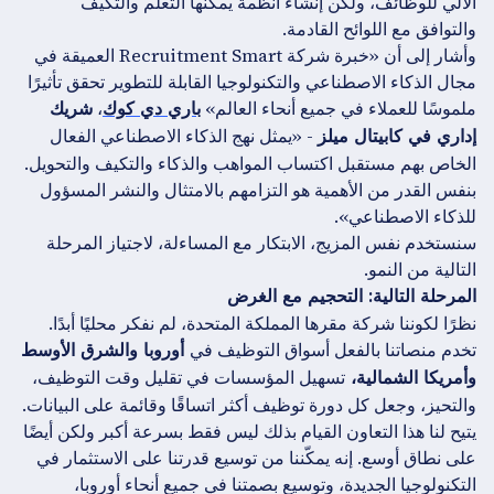
الآلي للوظائف، ولكن إنشاء أنظمة يمكنها التعلم والتكيف
والتوافق مع اللوائح القادمة.
وأشار إلى أن «خبرة شركة Recruitment Smart العميقة في
مجال الذكاء الاصطناعي والتكنولوجيا القابلة للتطوير تحقق تأثيرًا
ملموسًا للعملاء في جميع أنحاء العالم»
،
باري دي كوك
شريك
- «يمثل نهج الذكاء الاصطناعي الفعال
إداري في كابيتال ميلز
الخاص بهم مستقبل اكتساب المواهب والذكاء والتكيف والتحويل.
بنفس القدر من الأهمية هو التزامهم بالامتثال والنشر المسؤول
للذكاء الاصطناعي».
سنستخدم نفس المزيج، الابتكار مع المساءلة، لاجتياز المرحلة
التالية من النمو.
المرحلة التالية: التحجيم مع الغرض
نظرًا لكوننا شركة مقرها المملكة المتحدة، لم نفكر محليًا أبدًا.
تخدم منصاتنا بالفعل أسواق التوظيف في
أوروبا والشرق الأوسط
تسهيل المؤسسات في تقليل وقت التوظيف،
وأمريكا الشمالية،
والتحيز، وجعل كل دورة توظيف أكثر اتساقًا وقائمة على البيانات.
يتيح لنا هذا التعاون القيام بذلك ليس فقط بسرعة أكبر ولكن أيضًا
على نطاق أوسع. إنه يمكّننا من توسيع قدرتنا على الاستثمار في
التكنولوجيا الجديدة، وتوسيع بصمتنا في جميع أنحاء أوروبا،