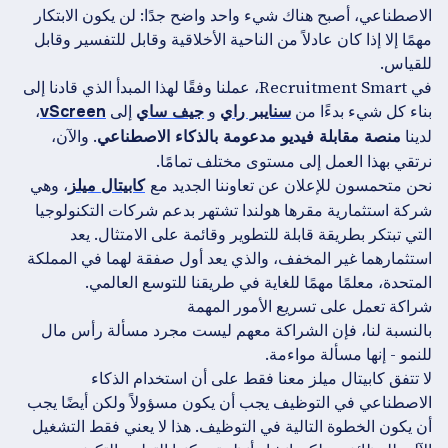
الاصطناعي، أصبح هناك شيء واحد واضح جدًا: لن يكون الابتكار
مهمًا إلا إذا كان عادلاً من الناحية الأخلاقية وقابل للتفسير وقابل
للقياس.
في Recruitment Smart، عملنا وفقًا لهذا المبدأ الذي قادنا إلى
بناء كل شيء بدءًا من
و
إلى
،
سنايبر راي
جيف ساي
vScreen
لدينا
. والآن،
منصة مقابلة فيديو مدعومة بالذكاء الاصطناعي
نرتقي بهذا العمل إلى مستوى مختلف تمامًا.
نحن متحمسون للإعلان عن تعاوننا الجديد مع
، وهي
كابيتال ميلز
شركة استثمارية مقرها هولندا تشتهر بدعم شركات التكنولوجيا
التي تبتكر بطريقة قابلة للتطوير وقائمة على الامتثال. يعد
استثمارهما غير المخفف، والذي يعد أول صفقة لهما في المملكة
المتحدة، معلمًا مهمًا للغاية في طريقنا للتوسع العالمي.
شراكة تعمل على تسريع الأمور المهمة
بالنسبة لنا، فإن الشراكة معهم ليست مجرد مسألة رأس مال
للنمو - إنها مسألة مواءمة.
لا تتفق كابيتال ميلز معنا فقط على أن استخدام الذكاء
الاصطناعي في التوظيف يجب أن يكون مسؤولاً ولكن أيضًا يجب
أن يكون الخطوة التالية في التوظيف. هذا لا يعني فقط التشغيل