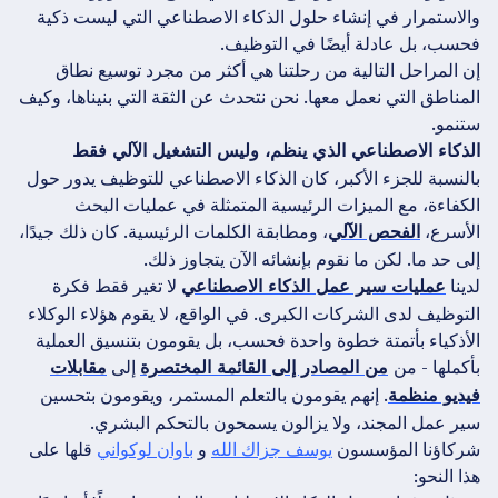
والاستمرار في إنشاء حلول الذكاء الاصطناعي التي ليست ذكية
فحسب، بل عادلة أيضًا في التوظيف.
إن المراحل التالية من رحلتنا هي أكثر من مجرد توسيع نطاق
المناطق التي نعمل معها. نحن نتحدث عن الثقة التي بنيناها، وكيف
ستنمو.
الذكاء الاصطناعي الذي ينظم، وليس التشغيل الآلي فقط
بالنسبة للجزء الأكبر، كان الذكاء الاصطناعي للتوظيف يدور حول
الكفاءة، مع الميزات الرئيسية المتمثلة في عمليات البحث
الأسرع،
، ومطابقة الكلمات الرئيسية. كان ذلك جيدًا،
الفحص الآلي
إلى حد ما. لكن ما نقوم بإنشائه الآن يتجاوز ذلك.
لدينا
لا تغير فقط فكرة
عمليات سير عمل الذكاء الاصطناعي
التوظيف لدى الشركات الكبرى. في الواقع، لا يقوم هؤلاء الوكلاء
الأذكياء بأتمتة خطوة واحدة فحسب، بل يقومون بتنسيق العملية
بأكملها - من
إلى
من المصادر إلى القائمة المختصرة
مقابلات
. إنهم يقومون بالتعلم المستمر، ويقومون بتحسين
فيديو منظمة
سير عمل المجند، ولا يزالون يسمحون بالتحكم البشري.
شركاؤنا المؤسسون
يوسف جزاك الله
و
باوان لوكواني
قلها على
هذا النحو: