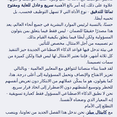
علاوة على ذلك، إنه أمر بالغ الأهمية
سريع وعادل للغاية ومفتوح
- نوع الأداة التي لا تسهل التوظيف فحسب، بل
تمامًا للتدقيق
تحميه أيضًا.
حسنًا، بالنسبة لرئيس الموارد البشرية في جميع أنحاء العالم، يعد
هذا مصدرًا حقيقيًا للضمان - ليس فقط فيما يتعلق بمن يتولون
المسؤولية ولكن أيضًا فيما يتعلق بكيفية القيام بذلك.
تم تصميمه من أجل الامتثال. مخصص للتأثير.
في بيئة تدخل فيها قواعد الذكاء الاصطناعي الجديدة حيز التنفيذ
كل ثلاثة أشهر، فإننا نعتبر الامتثال لها ليس قيدًا ولكن كميزة من
سمات تصميمنا.
لقد قمنا ببناء منصاتنا لتتوافق مع المعايير العالمية - وبالتالي
تعزيز الانفتاح والإنصاف وتحمل المسؤولية إلى أعلى درجة. هذا،
كما يقولون، هو ما يمكّن عملائهم من الابتكار دون تعريض أنفسهم
للخطر وتوسيع أنشطتهم دون الاضطرار إلى اتخاذ قرار سريع.
نحن لا نطبق الذكاء الاصطناعي المسؤول فقط كعبارة تسويقية -
إنه المعيار الذي وضعناه لأنفسنا.
التطلع إلى الأمام
مع
، نحن ندخل هذا الفصل الجديد من تعاوننا، وينصب
كابيتال ميلز