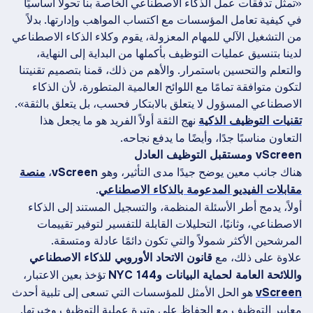
«تمثل تدفقات عمل الذكاء الاصطناعي الخاصة بنا تحولًا أساسيًا
في كيفية تعامل المؤسسات مع اكتساب المواهب وإدارتها. بدلاً
من التشغيل الآلي للمهام المعزولة، يقوم وكلاء الذكاء الاصطناعي
لدينا بتنسيق عمليات التوظيف بأكملها من البداية إلى النهاية،
والتعلم والتحسين باستمرار. والأهم من ذلك، قمنا بتصميم تقنيتنا
لتكون متوافقة تمامًا مع اللوائح العالمية المتطورة، لأن الذكاء
الاصطناعي المسؤول لا يتعلق بالابتكار فحسب، بل يتعلق بالثقة».
نهج الثقة أولاً الفريد هو ما يجعل هذا
تقنيات التوظيف الذكية
التعاون مناسبًا جدًا، وأيضًا ما يدفع نجاحه.
vScreen ومستقبل التوظيف العادل
هناك جانب معين يوضح جيدًا مدى التأثير، وهو
،
vScreen
منصة
.
مقابلات الفيديو المدعومة بالذكاء الاصطناعي
أولاً، يدمج أطر الأسئلة المنظمة، والتسجيل المستند إلى الذكاء
الاصطناعي، وثانيًا، التحليلات القابلة للتفسير لتوفير تقييمات
المرشحين الأكثر شمولاً والتي تكون دائمًا عادلة ومتسقة.
علاوة على ذلك، مع
قانون الاتحاد الأوروبي للذكاء الاصطناعي
تؤخذ بعين الاعتبار،
واللائحة العامة لحماية البيانات وNYC 144
هو الحل الأمثل للمؤسسات التي تسعى إلى تلبية أحدث
vScreen
معايير التوظيف مع الحفاظ على وتيرة عملية التوظيف وخبرتها.