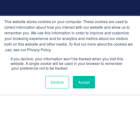
© 2026 التوظيف الذكي. جميع الحقوق محفوظة.
This website stores cookies on your computer. These cookies are used to
سياسة الخصوصية
collect information about how you interact with our website and allow us to
remember you. We use this information in order to improve and customize
الإصدارات
your browsing experience and for analytics and metrics about our visitors
الأمان والامتثال
both on this website and other media. To find out more about the cookies we
الشروط والأحكام
use, see our Privacy Policy.
If you decline, your information won’t be tracked when you visit this
website. A single cookie will be used in your browser to remember
your preference not to be tracked.
Decline
Accept