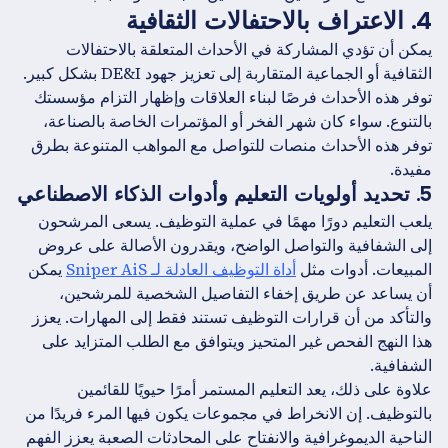
4. الاعتراف بالاحتفالات الثقافية
يمكن أن تؤدي المشاركة في الأحداث المتعلقة بالاحتفالات
الثقافية أو الجماعية المتقاربة إلى تعزيز جهود DE&I بشكل كبير.
توفر هذه الأحداث فرصًا لبناء العلاقات وإظهار التزام مؤسستك
بالتنوع. سواء كان شهر الفخر أو المؤتمرات الخاصة بالصناعة،
توفر هذه الأحداث منصات للتواصل مع المواهب المتنوعة بطرق
مفيدة.
5. تحديد أولويات التعليم وأدوات الذكاء الاصطناعي
يلعب التعليم دورًا مهمًا في عملية التوظيف. يسعى المرشحون
إلى الشفافية والتواصل الواضح، ويقدرون الأصالة على عروض
المبيعات. أدوات مثل
أداة التوظيف العادلة لـ Sniper AiS
يمكن
أن يساعد عن طريق إخفاء التفاصيل الشخصية للمرشحين،
والتأكد من أن قرارات التوظيف تستند فقط إلى المهارات. يعزز
هذا النهج الفحص غير المتحيز ويتوافق مع الطلب المتزايد على
الشفافية.
علاوة على ذلك، يعد التعليم المستمر أمرًا حيويًا للقائمين
بالتوظيف. إن الانخراط في مجموعات يكون فيها المرء فريدًا من
الناحية الديموغرافية والانفتاح على المحادثات الصعبة يعزز الفهم