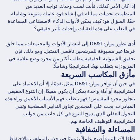
إذا كان الأمر كذلك، فأنت لست وحدك. تواجه العديد من
المنظمات تحديات مماثلة في إنشاء قوة عاملة متنوعة وشاملة
حقًا. السؤال هو: كيف يمكن لأدوات الذكاء الاصطناعي المساعدة
في التغلب على هذه العقبات وإحداث تأثير حقيقي؟
أدى تطور موارد DE&I إلى انتشار الأدوات والمجتمعات، مما خلق
فرصًا غير مسبوقة للمرشحين ناقصي التمثيل. ومع ذلك، فإن
تحقيق الشمولية الحقيقية يتطلب أكثر من مجرد وضع علامة في
المربع؛ إنه يتطلب نهجًا استراتيجيًا وشاملًا.
مأزق المكاسب السريعة
في حين أن توافر موارد DE&I يمثل تقدمًا، إلا أن الاعتماد على
استراتيجية أو أداة واحدة يمكن أن يكون مقيدًا. إن التنوع الحقيقي
يتجاوز مجرد المقاييس؛ فهو يتطلب فهم الأسباب الأعمق وراء هذه
المبادرات. يجب على المجندين تجاوز التدابير السطحية وتبني
التحول العقلي الذي يدمج التنوع في كل جانب من جوانب
استراتيجية التوظيف الخاصة بهم.
المساءلة والشفافية
نظرًا لأن التنوع أصبح عاملاً رئيسيًا في جذب المواهب والاحتفاظ