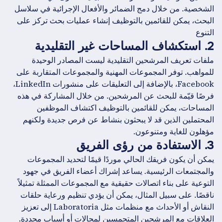
الشخصية. من خلال دمج الضمائر والأفعال الإجرائية في سلاسل
البحث، يمكن للقائمين بالتوظيف إنشاء عمليات بحث تركز على
التنوع
2. استكشاف المساحات غير التقليدية
ملفات تعريف المرشحين التقليدية ليست المصادر الوحيدة
للمواهب. توفر المجموعات المهنية والمجموعات المتقاربة على
Facebook، بالإضافة إلى التعليقات على منشورات LinkedIn،
فرصًا قيّمة للبحث عن المرشحين. من خلال المشاركة في هذه
المساحات، يمكن للقائمين بالتوظيف اكتشاف الموظفين
المحتملين الذين قد لا يبحثون بنشاط عن فرص جديدة ولكنهم
مؤهلون للغاية ومتنوعون.
3. الاستفادة من رؤى الفريق
يمكن أن يكون فريقك الحالي موردًا قيمًا لتحديد المجموعات
والمجتمعات الرئيسية. يساعد إشراك أعضاء الفريق في جهود
التوعية على بناء اتصالات حقيقية مع المجموعات الممثلة تمثيلاً
ناقصًا. على سبيل المثال، يمكن أن يؤدي تنظيم ورعاية حلقات
النقاش أو الأحداث مع منظمات مثل Laboratoria إلى تعزيز
العلاقات مع المرشحين المتحمسين لمجالات أو أسباب محددة.