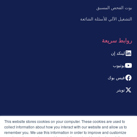
بوت الفحص المسبق
التشغيل الآلي للأسئلة الشائعة
روابط سريعة
لينكد إن
يوتيوب
فيس بوك
تويتر
© 2026 التوظيف الذكي. جميع الحقوق محفوظة.
This website stores cookies on your computer. These cookies are used to
سياسة الخصوصية
collect information about how you interact with our website and allow us to
remember you. We use this information in order to improve and customize
الإصدارات