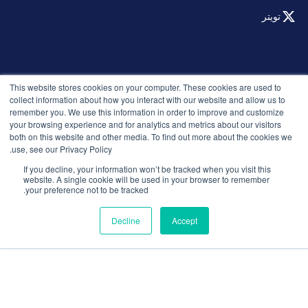
تويتر
© 2026 التوظيف الذكي. جميع الحقوق محفوظة.
This website stores cookies on your computer. These cookies are used to
سياسة الخصوصية
collect information about how you interact with our website and allow us to
remember you. We use this information in order to improve and customize
الإصدارات
your browsing experience and for analytics and metrics about our visitors
الأمان والامتثال
both on this website and other media. To find out more about the cookies we
الشروط والأحكام
use, see our Privacy Policy.
If you decline, your information won’t be tracked when you visit this
website. A single cookie will be used in your browser to remember
your preference not to be tracked.
Decline
Accept