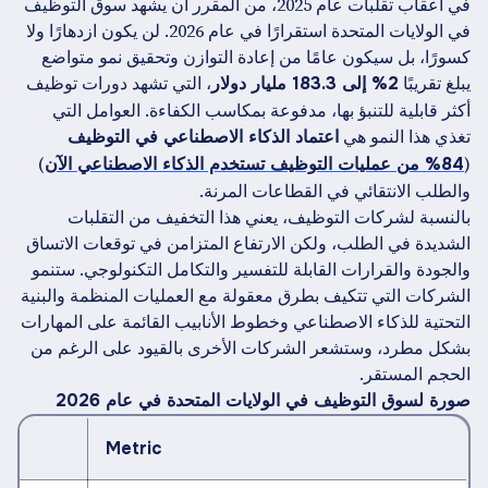
في أعقاب تقلبات عام 2025، من المقرر أن يشهد سوق التوظيف
في الولايات المتحدة استقرارًا في عام 2026. لن يكون ازدهارًا ولا
كسورًا، بل سيكون عامًا من إعادة التوازن وتحقيق نمو متواضع
يبلغ تقريبًا
، التي تشهد دورات توظيف
2% إلى 183.3 مليار دولار
أكثر قابلية للتنبؤ بها، مدفوعة بمكاسب الكفاءة. العوامل التي
تغذي هذا النمو هي
اعتماد الذكاء الاصطناعي في التوظيف
)
(
84% من عمليات التوظيف تستخدم الذكاء الاصطناعي الآن
والطلب الانتقائي في القطاعات المرنة.
بالنسبة لشركات التوظيف، يعني هذا التخفيف من التقلبات
الشديدة في الطلب، ولكن الارتفاع المتزامن في توقعات الاتساق
والجودة والقرارات القابلة للتفسير والتكامل التكنولوجي. ستنمو
الشركات التي تتكيف بطرق معقولة مع العمليات المنظمة والبنية
التحتية للذكاء الاصطناعي وخطوط الأنابيب القائمة على المهارات
بشكل مطرد، وستشعر الشركات الأخرى بالقيود على الرغم من
الحجم المستقر.
صورة لسوق التوظيف في الولايات المتحدة في عام 2026
Metric