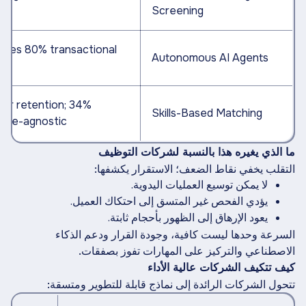
-fill
Screening
andles 80% transactional
Autonomous AI Agents
asks
% better retention;
Skills-Based Matching
egree-agnostic
ما الذي يغيره هذا بالنسبة لشركات التوظيف
التقلب يخفي نقاط الضعف؛ الاستقرار يكشفها:
لا يمكن توسيع العمليات اليدوية.
يؤدي الفحص غير المتسق إلى احتكاك العميل.
يعود الإرهاق إلى الظهور بأحجام ثابتة.
السرعة وحدها ليست كافية، وجودة القرار ودعم الذكاء
الاصطناعي والتركيز على المهارات تفوز بصفقات.
كيف تتكيف الشركات عالية الأداء
تتحول الشركات الرائدة إلى نماذج قابلة للتطوير ومتسقة: