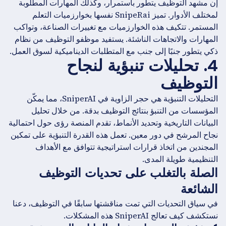
إن مشهد التوظيف يتطور باستمرار، وكذلك المهارات المطلوبة
لمختلف الأدوار. تميز SnipeRai نفسها بخوارزميات التعلم
المستمر. تتكيف هذه الخوارزميات مع تغييرات الصناعة، وتواكب
المهارات والاتجاهات الناشئة. يستفيد موظفو التوظيف من نظام
ذكي يتطور جنبًا إلى جنب مع المتطلبات الديناميكية لسوق العمل.
4. تحليلات تنبؤية لنجاح
التوظيف
التحليلات التنبؤية هي حجر الزاوية في SniperAI، مما يمكّن
المؤسسات من التنبؤ بنتائج التوظيف بدقة. من خلال تحليل
البيانات التاريخية وتحديد الأنماط، تقدم المنصة رؤى حول احتمالية
نجاح المرشح في دور معين. تعمل هذه القدرة التنبؤية على تمكين
المجندين من اتخاذ قرارات استراتيجية تتوافق مع الأهداف
التنظيمية طويلة المدى.
الصلة بالتغلب على تحديات التوظيف
الشائعة
في سياق التحديات التي تمت مناقشتها سابقًا في التوظيف، دعنا
نستكشف كيف تعالج SniperAI هذه المشكلات.