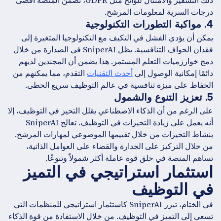
ذلك التشفير والامتثال للوائح مثل GDPR، تضمن المنصة أقصى
درجات السرية لمعلومات المرشح.
4. مواكبة التطورات التكنولوجية
يمكن أن يؤدي الفشل في التكيف مع التكنولوجيا المتغيرة إلى
فقدان الحواف التنافسية. يظل SniperAI في الصدارة من خلال
دمج خوارزميات التعلم المستمر. هذا يضمن أن المجندين لديهم
دائمًا إمكانية الوصول إلى
أحدث التقنيات
التقدم، مما يمكنهم من
الحفاظ على ميزة تنافسية في عالم التوظيف سريع الخطى.
5. تعزيز التنوع والشمول
على الرغم من أن الذكاء الاصطناعي يقلل التحيز في التوظيف، إلا
أنه يعمل على زيادة التحيزات في التوظيف. تعالج SniperAI
بنشاط التحيزات من خلال تقييمها الموضوعي لمهارات المرشح.
من خلال التركيز على الجدارة والقضاء على العوامل الذاتية،
تساهم المنصة في خلق قوة عاملة أكثر شمولاً وتنوعًا.
استثمار استراتيجي في التميز
في التوظيف
في الختام، تبرز SniperAI كاستثمار استراتيجي للمنظمات التي
تسعى إلى التميز في التوظيف. من خلال الاستفادة من قوة الذكاء