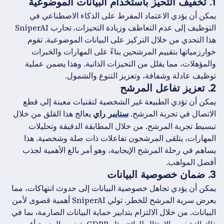
1. تخفيف التحيز باستخدام البيانات الموضوعية
يمكن أن يؤدي الاعتماد المفرط على الذكاء الاصطناعي في
التوظيف إلى عدم التعاطف وزيادة التحيزات. تحارب SniperAI
هذا التحدي من خلال التركيز على البيانات الموضوعية. تقوم
خوارزمياتها بتقييم المرشحين بناءً على المهارات والخبرات
والمؤهلات، مما يقلل من التحيزات الذاتية. وهذا يضمن عملية
توظيف عادلة وشفافة، وتعزيز التنوع والشمول.
2. تعزيز تفاعل المرشح
يمكن أن تؤدي الطبيعة غير الشخصية لتقنيات معينة إلى قطع
الاتصال في تجربة المرشح.
يعالج هذا القلق من خلال
سنايبر راي
تبسيط تجربة المرشح. من خلال المطابقة الدقيقة وتحليلات
المهارات، يتلقى المرشحون تفاعلات ذات صلة وشخصية. هذا
يساهم في رحلة المرشح الإيجابية، وهو أمر بالغ الأهمية لجذب
أفضل المواهب.
3. ضمان خصوصية البيانات
يمكن أن يؤدي تجاهل خصوصية البيانات إلى حدوث انتهاكات، مما
يعرض سرية المرشح للخطر. تولي SniperAI أهمية قصوى لأمن
البيانات. من خلال الالتزام بتدابير حماية البيانات الصارمة، بما في