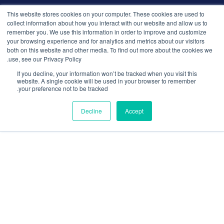
© 2026 التوظيف الذكي. جميع الحقوق محفوظة.
This website stores cookies on your computer. These cookies are used to
سياسة الخصوصية
collect information about how you interact with our website and allow us to
remember you. We use this information in order to improve and customize
الإصدارات
your browsing experience and for analytics and metrics about our visitors
الأمان والامتثال
both on this website and other media. To find out more about the cookies we
الشروط والأحكام
use, see our Privacy Policy.
If you decline, your information won’t be tracked when you visit this
website. A single cookie will be used in your browser to remember
your preference not to be tracked.
Decline
Accept