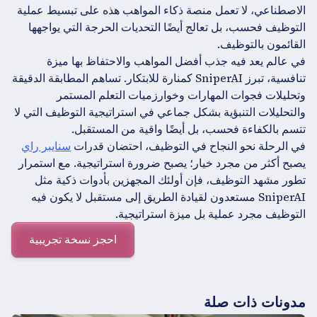
الاصطناعي، لا تعمل منصة ذكاء المواهب هذه على تبسيط عملية
التوظيف فحسب، بل تعالج أيضًا التحديات الحرجة التي يواجهها
القائمون بالتوظيف.
في عالم يعد فيه جذب أفضل المواهب والاحتفاظ بها ميزة
تنافسية، تبرز SniperAI كمنارة للابتكار. تساهم المطابقة الدقيقة
وتحليلات فجوات المهارات وخوارزميات التعلم المستمر
والتحليلات التنبؤية بشكل جماعي في استراتيجية التوظيف التي لا
تتسم بالكفاءة فحسب، بل أيضًا واقية من المستقبل.
في الرحلة نحو النجاح في التوظيف، احتضان قدرات
سنايبر راي
يصبح أكثر من مجرد خيار؛ يصبح ضرورة استراتيجية. مع استمرار
تطور مشهد التوظيف، فإن أولئك المجهزين بأدوات ذكية مثل
SniperAI مستعدون لقيادة الطريق إلى مستقبل لا يكون فيه
التوظيف مجرد عملية بل ميزة استراتيجية.
احجز نسخة تجريبية
مدونات ذات صلة