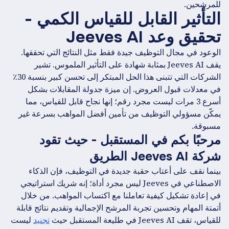
للمرشحين.
التأثير القابل للقياس الكمي -
تحقيق وعد Jeeves AI
الوعود في مجال التوظيف جيدة فقط مثل النتائج التي تحققها.
يقف Jeeves AI بمثابة شهادة على التأثير الملموس. تشير
الشركات التي تتبنى هذا الحل المبتكر إلى تحسن كبير بنسبة 30٪
في معدلات قبول العروض. إن ميزة جدولة المقابلات بشكل
أسرع 3 مرات ليست مجرد رقم؛ إنها نجاح قابل للقياس، مما
يمكّن مسؤولي التوظيف من تأمين أفضل المواهب بسرعة غير
مسبوقة.
مرحبًا بكم في المستقبل - حيث تقود
شركة Jeeves AI الطريق
بينما نقف على أعتاب حقبة جديدة في التوظيف، فإن الذكاء
الاصطناعي في Jeeves ليس مجرد أداة؛ إنه شريك استراتيجي
في إعادة تشكيل كيفية تعاملنا مع اكتساب المواهب. من خلال
أتمتة المهام وتحسين تجربة المرشح الإجمالية وتقديم نتائج قابلة
للقياس، تقف Jeeves AI في طليعة المستقبل حيث
تجنيد
ليست