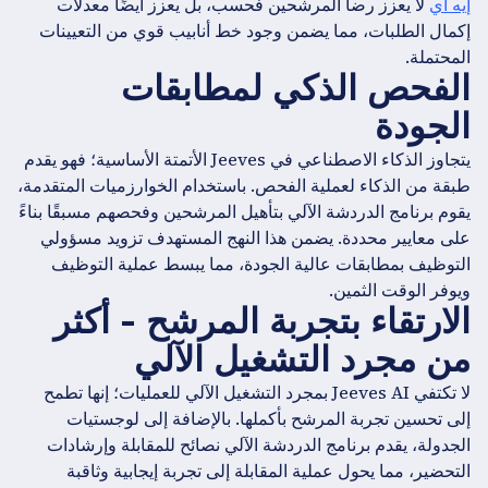
إيه آي
لا يعزز رضا المرشحين فحسب، بل يعزز أيضًا معدلات
إكمال الطلبات، مما يضمن وجود خط أنابيب قوي من التعيينات
المحتملة.
الفحص الذكي لمطابقات
الجودة
يتجاوز الذكاء الاصطناعي في Jeeves الأتمتة الأساسية؛ فهو يقدم
طبقة من الذكاء لعملية الفحص. باستخدام الخوارزميات المتقدمة،
يقوم برنامج الدردشة الآلي بتأهيل المرشحين وفحصهم مسبقًا بناءً
على معايير محددة. يضمن هذا النهج المستهدف تزويد مسؤولي
التوظيف بمطابقات عالية الجودة، مما يبسط عملية التوظيف
ويوفر الوقت الثمين.
الارتقاء بتجربة المرشح - أكثر
من مجرد التشغيل الآلي
لا تكتفي Jeeves AI بمجرد التشغيل الآلي للعمليات؛ إنها تطمح
إلى تحسين تجربة المرشح بأكملها. بالإضافة إلى لوجستيات
الجدولة، يقدم برنامج الدردشة الآلي نصائح للمقابلة وإرشادات
التحضير، مما يحول عملية المقابلة إلى تجربة إيجابية وثاقبة