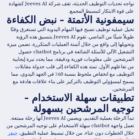
نواجه تحديات التوظيف الحديثة، تقف شركة Jeeves AI كشهادة
على قوة الابتكار لتبسيط المجمع.
سيمفونية الأتمتة - نبض الكفاءة
تخيل عملية توظيف تصبح فيها المهام اليدوية التي تستغرق وقتًا
طويلاً شيئًا من الماضي. تقوم Jeeves AI بتنسيق هذه الرؤية
وتحويلها إلى واقع من خلال أتمتة العمليات المتكررة. تضمن ميزة
التشغيل الآلي للأسئلة الشائعة في برنامج chatbot حصول
المرشحين على معلومات فورية ودقيقة، مما يحدد نبرة إيجابية
من تفاعلهم الأول. تمتد هذه الكفاءة إلى قلب جدولة مقابلات
التوظيف مع انخفاض ملحوظ بنسبة 60٪ في الجهد اليدوي، مما
يسمح لمسؤولي التوظيف بالتركيز على بناء علاقات هادفة مع
المرشحين.
تطبيقات سهلة الاستخدام -
توجيه المرشحين بسهولة
تبدأ الرحلة بعملية التقديم، ويضمن Jeeves AI أنها رحلة ممتعة.
تعمل واجهة chatbot سهلة الاستخدام على توجيه المرشحين من
خلال الخطوات دون عناء. من خلال تبسيط عملية التطبيق،
جيفز