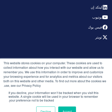
لينكد إن
يوتيوب
فيس بوك
تويتر
© 2026 التوظيف الذكي. جميع الحقوق محفوظة.
This website stores cookies on your computer. These cookies are used to
سياسة الخصوصية
collect information about how you interact with our website and allow us to
remember you. We use this information in order to improve and customize
الإصدارات
your browsing experience and for analytics and metrics about our visitors
الأمان والامتثال
both on this website and other media. To find out more about the cookies we
الشروط والأحكام
use, see our Privacy Policy.
If you decline, your information won’t be tracked when you visit this
website. A single cookie will be used in your browser to remember
your preference not to be tracked.
Decline
Accept