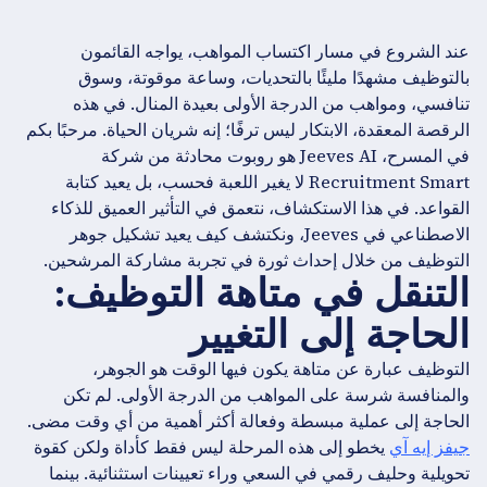
عند الشروع في مسار اكتساب المواهب، يواجه القائمون
بالتوظيف مشهدًا مليئًا بالتحديات، وساعة موقوتة، وسوق
تنافسي، ومواهب من الدرجة الأولى بعيدة المنال. في هذه
الرقصة المعقدة، الابتكار ليس ترفًا؛ إنه شريان الحياة. مرحبًا بكم
في المسرح، Jeeves AI هو روبوت محادثة من شركة
Recruitment Smart لا يغير اللعبة فحسب، بل يعيد كتابة
القواعد. في هذا الاستكشاف، نتعمق في التأثير العميق للذكاء
الاصطناعي في Jeeves، ونكتشف كيف يعيد تشكيل جوهر
التوظيف من خلال إحداث ثورة في تجربة مشاركة المرشحين.
التنقل في متاهة التوظيف:
الحاجة إلى التغيير
التوظيف عبارة عن متاهة يكون فيها الوقت هو الجوهر،
والمنافسة شرسة على المواهب من الدرجة الأولى. لم تكن
الحاجة إلى عملية مبسطة وفعالة أكثر أهمية من أي وقت مضى.
جيفز إيه آي
يخطو إلى هذه المرحلة ليس فقط كأداة ولكن كقوة
تحويلية وحليف رقمي في السعي وراء تعيينات استثنائية. بينما