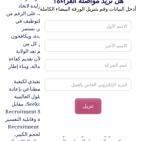
هل تريد مواصلة القراءة؟
الامتثال ونقص المواهب العالمية والتوقعات المتزايدة لاتخاذ
أدخل البيانات وقم بتنزيل الورقة البيضاء الكاملة
قرارات غير متحيزة تعتمد على البيانات. ومع ذلك، على الرغم من
التقدم التكنولوجي، لا تزال معظم النظم البيئية للتوظيف في
المؤسسات مجزأة وغير فعالة ويدوية إلى حد كبير. يستمر
القائمون بالتوظيف في التوفيق بين منصات متعددة، ويكافحون
مع جودة المرشحين، ويواجهون تدقيقًا متزايدًا من كل من
المنظمين وفرق القيادة. بالنسبة إلى CHROs، لم تعد الولاية
تقتصر على ملء الوظائف الشاغرة - بل تشمل الآن تقديم كفاءة
قابلة للقياس، وتعزيز تجربة المرشح، وضمان العدالة، وبناء إطار
توظيف قادر على التوسع عبر الحدود.
تقدم هذه الورقة البيضاء تحليلاً على المستوى التنفيذي لكيفية
قيام منصات ذكاء المواهب المدعومة بالذكاء الاصطناعي بإعادة
تشكيل التوظيف في المؤسسات. ويقارن بين الحلول العالمية
الرائدة، بما في ذلك Eightfold وPhenom وSeekout، مقابل
مجموعة الذكاء الاصطناعي المتكاملة من Recruitment Smart
- مما يسلط الضوء على أوجه الاختلاف بين الأتمتة وقابلية التفسير
وعمق التكامل وعائد الاستثمار. تم تصميم منصة Recruitment
Smart للأسواق المنظمة وبيئات التوظيف ذات الحجم الكبير،