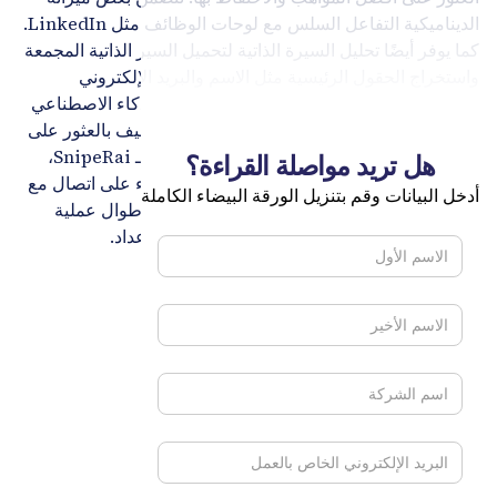
الديناميكية التفاعل السلس مع لوحات الوظائف مثل LinkedIn.
كما يوفر أيضًا تحليل السيرة الذاتية لتحميل السير الذاتية المجمعة
واستخراج الحقول الرئيسية مثل الاسم والبريد الإلكتروني
والمهارات والخبرة. عملية التحليل المدعومة بالذكاء الاصطناعي
سريعة ودقيقة للغاية، مما يسمح للقائمين بالتوظيف بالعثور على
المرشحين الأنسب لشركتهم. المساعد الرقمي لـ SnipeRai،
هل تريد مواصلة القراءة؟
جيف ساي
، يساعد مسؤولي التوظيف على البقاء على اتصال مع
أدخل البيانات وقم بتنزيل الورقة البيضاء الكاملة
المرشحين من خلال مساعدتهم بشكل استباقي طوال عملية
التوظيف، وجدولة المقابلات، والمساعدة في الإعداد.