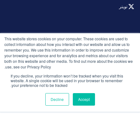
تويتر
© 2026 التوظيف الذكي. جميع الحقوق محفوظة.
This website stores cookies on your computer. These cookies are used to
سياسة الخصوصية
collect information about how you interact with our website and allow us to
remember you. We use this information in order to improve and customize
الإصدارات
your browsing experience and for analytics and metrics about our visitors
الأمان والامتثال
both on this website and other media. To find out more about the cookies we
الشروط والأحكام
use, see our Privacy Policy.
If you decline, your information won’t be tracked when you visit this
website. A single cookie will be used in your browser to remember
your preference not to be tracked.
Decline
Accept