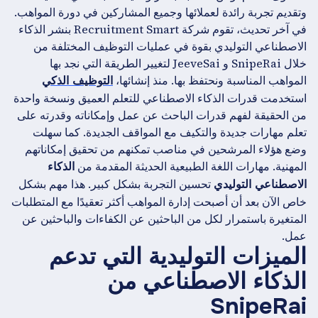
وتقديم تجربة رائدة لعملائها وجميع المشاركين في دورة المواهب.
في آخر تحديث، تقوم شركة Recruitment Smart بنشر الذكاء
الاصطناعي التوليدي بقوة في عمليات التوظيف المختلفة من
خلال SnipeRai و JeeveSai لتغيير الطريقة التي نجد بها
المواهب المناسبة ونحتفظ بها. منذ إنشائها،
التوظيف الذكي
استخدمت قدرات الذكاء الاصطناعي للتعلم العميق ونسخة واحدة
من الحقيقة لفهم قدرات الباحث عن عمل وإمكاناته وقدرته على
تعلم مهارات جديدة والتكيف مع المواقف الجديدة. كما سهلت
وضع هؤلاء المرشحين في مناصب تمكنهم من تحقيق إمكاناتهم
المهنية. مهارات اللغة الطبيعية الحديثة المقدمة من
الذكاء
تحسين التجربة بشكل كبير. هذا مهم بشكل
الاصطناعي التوليدي
خاص الآن بعد أن أصبحت إدارة المواهب أكثر تعقيدًا مع المتطلبات
المتغيرة باستمرار لكل من الباحثين عن الكفاءات والباحثين عن
عمل.
الميزات التوليدية التي تدعم
الذكاء الاصطناعي من
SnipeRai