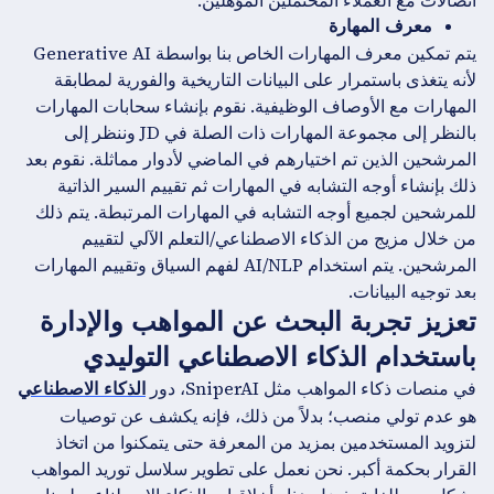
اتصالات مع العملاء المحتملين المؤهلين.
معرف المهارة
يتم تمكين معرف المهارات الخاص بنا بواسطة Generative AI
لأنه يتغذى باستمرار على البيانات التاريخية والفورية لمطابقة
المهارات مع الأوصاف الوظيفية. نقوم بإنشاء سحابات المهارات
بالنظر إلى مجموعة المهارات ذات الصلة في JD وننظر إلى
المرشحين الذين تم اختيارهم في الماضي لأدوار مماثلة. نقوم بعد
ذلك بإنشاء أوجه التشابه في المهارات ثم تقييم السير الذاتية
للمرشحين لجميع أوجه التشابه في المهارات المرتبطة. يتم ذلك
من خلال مزيج من الذكاء الاصطناعي/التعلم الآلي لتقييم
المرشحين. يتم استخدام AI/NLP لفهم السياق وتقييم المهارات
بعد توجيه البيانات.
تعزيز تجربة البحث عن المواهب والإدارة
باستخدام الذكاء الاصطناعي التوليدي
في منصات ذكاء المواهب مثل SniperAI، دور
الذكاء الاصطناعي
هو عدم تولي منصب؛ بدلاً من ذلك، فإنه يكشف عن توصيات
لتزويد المستخدمين بمزيد من المعرفة حتى يتمكنوا من اتخاذ
القرار بحكمة أكبر. نحن نعمل على تطوير سلاسل توريد المواهب