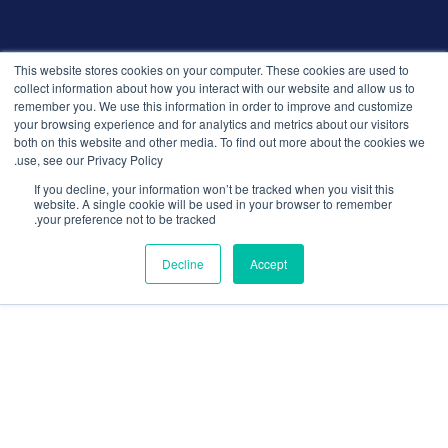
© 2026 التوظيف الذكي. جميع الحقوق محفوظة.
This website stores cookies on your computer. These cookies are used to
سياسة الخصوصية
collect information about how you interact with our website and allow us to
remember you. We use this information in order to improve and customize
الإصدارات
your browsing experience and for analytics and metrics about our visitors
الأمان والامتثال
both on this website and other media. To find out more about the cookies we
الشروط والأحكام
use, see our Privacy Policy.
If you decline, your information won’t be tracked when you visit this
website. A single cookie will be used in your browser to remember
your preference not to be tracked.
Decline
Accept