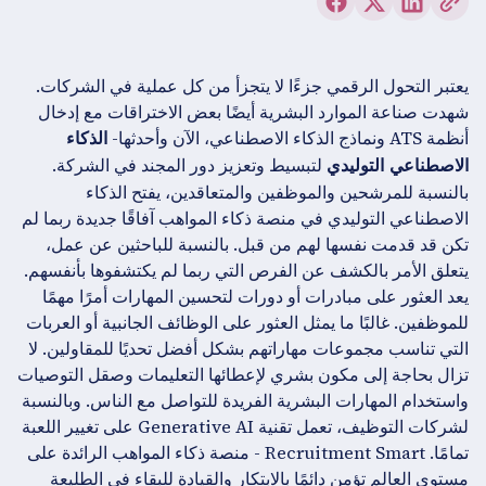
يعتبر التحول الرقمي جزءًا لا يتجزأ من كل عملية في الشركات.
شهدت صناعة الموارد البشرية أيضًا بعض الاختراقات مع إدخال
أنظمة ATS ونماذج الذكاء الاصطناعي، الآن وأحدثها-
الذكاء
لتبسيط وتعزيز دور المجند في الشركة.
الاصطناعي التوليدي
بالنسبة للمرشحين والموظفين والمتعاقدين، يفتح الذكاء
الاصطناعي التوليدي في منصة ذكاء المواهب آفاقًا جديدة ربما لم
تكن قد قدمت نفسها لهم من قبل. بالنسبة للباحثين عن عمل،
يتعلق الأمر بالكشف عن الفرص التي ربما لم يكتشفوها بأنفسهم.
يعد العثور على مبادرات أو دورات لتحسين المهارات أمرًا مهمًا
للموظفين. غالبًا ما يمثل العثور على الوظائف الجانبية أو العربات
التي تناسب مجموعات مهاراتهم بشكل أفضل تحديًا للمقاولين. لا
تزال بحاجة إلى مكون بشري لإعطائها التعليمات وصقل التوصيات
واستخدام المهارات البشرية الفريدة للتواصل مع الناس. وبالنسبة
لشركات التوظيف، تعمل تقنية Generative AI على تغيير اللعبة
تمامًا. Recruitment Smart - منصة ذكاء المواهب الرائدة على
مستوى العالم تؤمن دائمًا بالابتكار والقيادة للبقاء في الطليعة