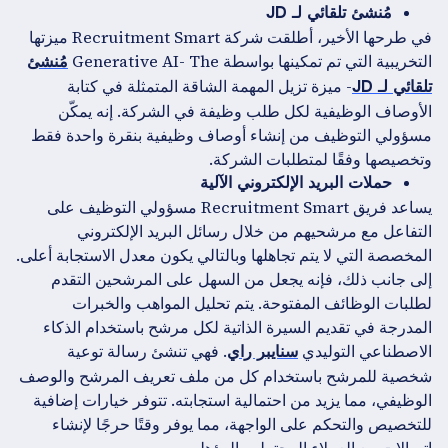
مُنشئ تلقائي لـ JD
في طرحها الأخير، أطلقت شركة Recruitment Smart ميزتها
التخريبية التي تم تمكينها بواسطة Generative AI- The
مُنشئ
- ميزة تزيل المهمة الشاقة المتمثلة في كتابة
تلقائي لـ JD
الأوصاف الوظيفية لكل طلب وظيفة في الشركة. إنه يمكّن
مسؤولي التوظيف من إنشاء أوصاف وظيفية بنقرة واحدة فقط
وتخصيصها وفقًا لمتطلبات الشركة.
حملات البريد الإلكتروني الآلية
يساعد فريق Recruitment Smart مسؤولي التوظيف على
التفاعل مع مرشحيهم من خلال رسائل البريد الإلكتروني
المخصصة التي لا يتم تجاهلها وبالتالي يكون معدل الاستجابة أعلى.
إلى جانب ذلك، فإنه يجعل من السهل على المرشحين التقدم
لطلبات الوظائف المفتوحة. يتم تحليل المواهب والخبرات
المدرجة في تقديم السيرة الذاتية لكل مرشح باستخدام الذكاء
الاصطناعي التوليدي
. فهي تنشئ رسالة توعية
سنايبر راي
شخصية للمرشح باستخدام كل من ملف تعريف المرشح والوصف
الوظيفي، مما يزيد من احتمالية استجابته. تتوفر خيارات إضافية
للتخصيص والتحكم على الواجهة، مما يوفر وقتًا حرجًا لإنشاء