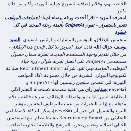
الخاصة بهم، وفلاتر إضافية لتسريع عملية التوريد، وأكثر من ذلك
بكثير.
لمعرفة المزيد - اقرأ أحدث ورقة بيضاء لدينا-
احتياجات المواهب
تتغير باستمرار - تقوم SniperAI بأتمتة رحلة المجند في كل
خطوة
متحمس للإطلاق، المؤسس المشارك والرئيس التنفيذي-
السيد
قال
، عمل الفريق بلا كلل لإنجاح هذا الإطلاق -
يوسف جزاك الله
من خلال تقديم واجهة المستخدم الجديدة، نعتزم ضمان حصول
مستخدمي SniperAI على أفضل تجربة طوال دورة حياة
التوظيف الخاصة بهم.
تقود شركة Recruitment Smart صناعة
تكنولوجيا الموارد البشرية من خلال مجموعة ذكاء المواهب
الثورية التي تتضمن منتجين رئيسيين لها - SniperAI و
JeeveSai.
هي تقنية مصممة لاستخدام التعلم الآلي
سنايبر راي
لمطابقة السير الذاتية ومواصفات الوظائف بسرعة فائقة وبدقة
مذهلة مع إزالة التحيزات من عملية التوظيف لتحسين مؤشر
التنوع والشمول. في حين أن JeeveSai، يمكن للذكاء الاصطناعي
التحادثي من Recruitment Smart تنشيط نظام تتبع المتقدمين
الحالي لعملائه وتحسين تجربة المرشح والعلامة التجارية لصاحب