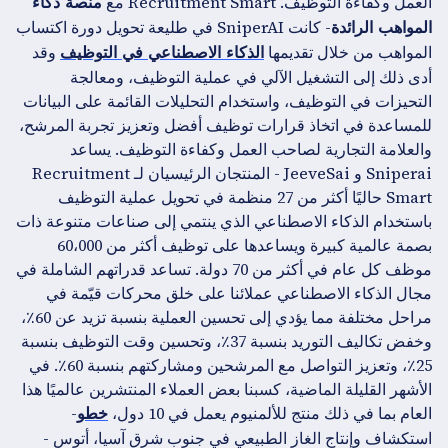
العمل وكفاءة التوظيف. Recruitment Smart مع
منصة ذكاء
- كانت SniperAI في طليعة تحويل دورة اكتساب
المواهب الرائدة
المواهب من خلال تقديمها
وقد
الذكاء الاصطناعي في التوظيف
أدى ذلك إلى التشغيل الآلي في عملية التوظيف، ومعالجة
التحيزات في التوظيف، واستخدام التحليلات القائمة على البيانات
للمساعدة في اتخاذ قرارات توظيف أفضل وتعزيز تجربة المرشح،
والعلامة التجارية لصاحب العمل وكفاءة التوظيف. يساعد
Sniperai و JeeveSai - المنتجان الرئيسيان لـ Recruitment
Smart حاليًا أكثر من 27 منظمة في تحويل عملية التوظيف
باستخدام الذكاء الاصطناعي الذي ينتمي إلى صناعات متنوعة ذات
بصمة عالمية كبيرة ويساعدها على توظيف أكثر من 60،000
موظف كل عام في أكثر من 70 دولة. تساعد قدراتهم الشاملة في
مجال الذكاء الاصطناعي عملائنا على خلق محركات قيّمة في
مراحل مختلفة مما يؤدي إلى تحسين العملية بنسبة تزيد عن 60٪،
وخفض تكاليف التوريد بنسبة 37٪، وتحسين وقت التوظيف بنسبة
25٪، وتعزيز التواصل مع المرشحين ومشاركتهم بنسبة 60٪. في
الأشهر القليلة الماضية، كسبنا بعض العملاء المنتشرين عالميًا هذا
العام بما في ذلك منتج للألمنيوم يعمل في 10 دول،
-
خطو
استكشاف وإنتاج الغاز الطبيعي في جنوب شرق آسيا، أتوس -