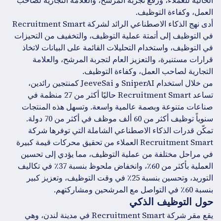
الحالية للعملاء، ورفع تجربة المرشح، والعلامة التجارية لصاحب
العمل، وكفاءة التوظيف.
أدى نهج الذكاء الاصطناعي الرائد لشركة Recruitment Smart
في التوظيف إلى أتمتة عملية التوظيف، والتخفيف من التحيزات
في التوظيف، واستخدام التحليلات القائمة على البيانات لاتخاذ
قرارات مستنيرة، والتعزيز العام لتجربة المرشح، والعلامة
التجارية لصاحب العمل، وكفاءة التوظيف.
من خلال استخدام SniperAI و JeeveSai كمنتجين رائدين،
تساعد Recruitment Smart حاليًا أكثر من 27 منظمة في
صناعات متنوعة وبصمة عالمية واسعة. وتسهل هذه المنتجات
سنوياً توظيف أكثر من 60 ألف موظف في أكثر من 70 دولة.
تمكّن قدرات الذكاء الاصطناعي الشاملة التي توفرها شركة
Recruitment Smart العملاء من تحقيق محركات قيمة كبيرة
في مراحل مختلفة من عملية التوظيف، مما يؤدي إلى تحسين
العملية بأكثر من 60٪، وانخفاض ملحوظ بنسبة 37٪ في تكاليف
التوريد، وتحسين بنسبة 25٪ في وقت التوظيف، وتعزيز كبير
بنسبة 60٪ في التواصل مع المرشحين ومشاركتهم.
حول التوظيف الذكي
يقع مقر شركة Recruitment Smart في مدينة لندن، وهي