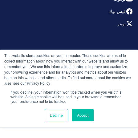
فيس بوك
تويتر
© 2026 التوظيف الذكي. جميع الحقوق محفوظة.
This website stores cookies on your computer. These cookies are used to
سياسة الخصوصية
collect information about how you interact with our website and allow us to
remember you. We use this information in order to improve and customize
الإصدارات
your browsing experience and for analytics and metrics about our visitors
الأمان والامتثال
both on this website and other media. To find out more about the cookies we
الشروط والأحكام
use, see our Privacy Policy.
If you decline, your information won’t be tracked when you visit this
website. A single cookie will be used in your browser to remember
your preference not to be tracked.
Decline
Accept