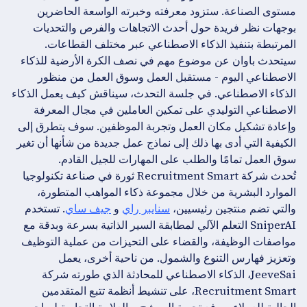
مستوى الصناعة. ستزود معرفته وخبرته الواسعة الحاضرين
بوجهات نظر فريدة حول أحدث الاتجاهات والفرص والتحديات
المرتبطة بتنفيذ الذكاء الاصطناعي عبر مختلف القطاعات.
سيتحدث باوان عن موضوع مهم في نصف الكرة الأرضية للذكاء
الاصطناعي اليوم - مستقبل العمل وسوق العمل من منظور
الذكاء الاصطناعي. في جلسة التحدث، سيناقش كيف يعمل الذكاء
الاصطناعي التوليدي على تمكين العاملين في مجال المعرفة
وإعادة تشكيل مكان العمل وتجربة الموظفين. سوف يتطرق إلى
الكيفية التي أدى بها ذلك إلى نماذج عمل جديدة من شأنها أن تغير
سوق العمل تمامًا والطلب على المهارات للجيل القادم.
تُحدث شركة Recruitment Smart ثورة في صناعة تكنولوجيا
الموارد البشرية من خلال مجموعة ذكاء المواهب المتطورة،
والتي تضم منتجين رئيسيين،
سنايبر راي
و
جيف ساي
. تستخدم
SniperAI التعلم الآلي لمطابقة السير الذاتية بسرعة وبدقة مع
مواصفات الوظيفة، والقضاء على التحيزات من عملية التوظيف
وتعزيز فهارس التنوع والشمول. من ناحية أخرى، يعمل
JeeveSai، الذكاء الاصطناعي للمحادثة الذي طورته شركة
Recruitment Smart، على تنشيط أنظمة تتبع المتقدمين