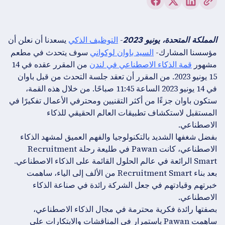
-
التوظيف الذكي
يسعدنا أن نعلن أن
المملكة المتحدة، يونيو 2023
مؤسسنا المشارك-
السيد باوان لوكواني
سوف يتحدث في مطعم
مشهور
قمة الذكاء الاصطناعي في لندن
من المقرر عقده في 14
15 يونيو 2023. من المقرر أن تعقد جلسة التحدث من قبل باوان
في 14 يونيو 2023 الساعة 11:45 صباحًا. من خلال هذه القمة،
ستكون باوان جزءًا من أكثر التقنيين ومحترفي الأعمال تفكيرًا في
المستقبل لاستكشاف تطبيقات العالم الحقيقي للذكاء
الاصطناعي.
بفضل شغفها الشديد بالتكنولوجيا والفهم العميق لمشهد الذكاء
الاصطناعي، كانت Pawan في طليعة رحلة Recruitment
Smart الرائعة في عالم الحلول القائمة على الذكاء الاصطناعي.
بعد بناء Recruitment Smart من الألف إلى الياء، ساهمت
خبرتهم وقيادتهم في جعل الشركة رائدة في صناعة الذكاء
الاصطناعي.
بصفتها رائدة فكرية محترمة في مجال الذكاء الاصطناعي،
ساهمت Pawan باستمرار في المناقشات والابتكارات على