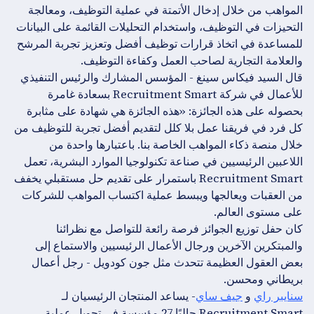
المواهب من خلال إدخال الأتمتة في عملية التوظيف، ومعالجة
التحيزات في التوظيف، واستخدام التحليلات القائمة على البيانات
للمساعدة في اتخاذ قرارات توظيف أفضل وتعزيز تجربة المرشح
والعلامة التجارية لصاحب العمل وكفاءة التوظيف.
قال السيد فيكاس سينغ - المؤسس المشارك والرئيس التنفيذي
للأعمال في شركة Recruitment Smart بسعادة غامرة
بحصوله على هذه الجائزة: «هذه الجائزة هي شهادة على مثابرة
كل فرد في فريقنا عمل بلا كلل لتقديم أفضل تجربة للتوظيف من
خلال منصة ذكاء المواهب الخاصة بنا. باعتبارها واحدة من
اللاعبين الرئيسيين في صناعة تكنولوجيا الموارد البشرية، تعمل
Recruitment Smart باستمرار على تقديم حل مستقبلي يخفف
من العقبات ويعالجها ويبسط عملية اكتساب المواهب للشركات
على مستوى العالم.
كان حفل توزيع الجوائز فرصة رائعة للتواصل مع نظرائنا
والمبتكرين الآخرين ورجال الأعمال الرئيسيين والاستماع إلى
بعض العقول العظيمة تتحدث مثل جون كودويل - رجل أعمال
بريطاني ومحسن.
سنايبر راي
و
جيف ساي
- يساعد المنتجان الرئيسيان لـ
Recruitment Smart حاليًا 27 مؤسسة في تحويل عملية