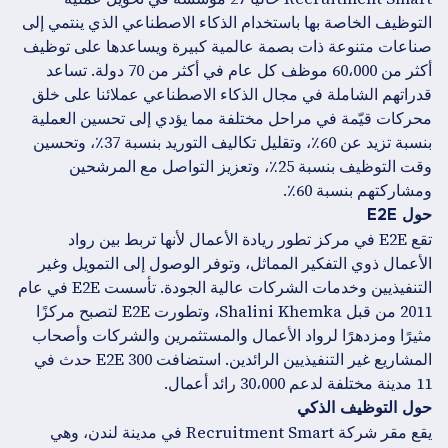
التوظيف الخاصة بها باستخدام الذكاء الاصطناعي الذي ينتمي إلى
صناعات متنوعة ذات بصمة عالمية كبيرة ويساعدها على توظيف
أكثر من 60،000 موظف كل عام في أكثر من 70 دولة. تساعد
قدراتهم الشاملة في مجال الذكاء الاصطناعي عملائنا على خلق
محركات قيّمة في مراحل مختلفة مما يؤدي إلى تحسين العملية
بنسبة تزيد عن 60٪، وتقليل تكاليف التوريد بنسبة 37٪، وتحسين
وقت التوظيف بنسبة 25٪، وتعزيز التواصل مع المرشحين
ومشاركتهم بنسبة 60٪.
حول E2E
تقع E2E في مركز تطور ريادة الأعمال لأنها تربط بين رواد
الأعمال ذوي التفكير المماثل، وتوفر الوصول إلى التمويل وغير
التنفيذيين وخدمات الشركات عالية الجودة. تأسست E2E في عام
2011 من قبل Shalini Khemka، وتطورت E2E لتصبح مركزًا
مثيرًا ومزدهرًا لرواد الأعمال والمستثمرين والشركات وأصحاب
المشاريع غير التنفيذيين الرائدين. استضافت E2E 300 حدث في
11 مدينة مختلفة لدعم 30،000 رائد أعمال.
حول التوظيف الذكي
يقع مقر شركة Recruitment Smart في مدينة لندن، وهي