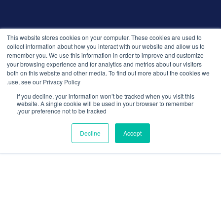
© 2026 التوظيف الذكي. جميع الحقوق محفوظة.
This website stores cookies on your computer. These cookies are used to
سياسة الخصوصية
collect information about how you interact with our website and allow us to
remember you. We use this information in order to improve and customize
الإصدارات
your browsing experience and for analytics and metrics about our visitors
الأمان والامتثال
both on this website and other media. To find out more about the cookies we
الشروط والأحكام
use, see our Privacy Policy.
If you decline, your information won’t be tracked when you visit this
website. A single cookie will be used in your browser to remember
your preference not to be tracked.
Decline
Accept