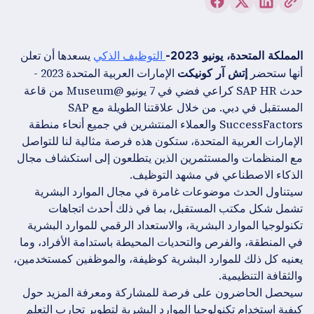
التوظيف الذكي
يسعدها أن تعلن
المملكة المتحدة، يونيو 2023-
أنها ستحضر
الإمارات العربية المتحدة 2023 -
إتش آر كونيكت
حدث SAP HR كراعي فضي في 7 يونيو @Museum من قاعة
المستقبل في دبي. من خلال علاقتنا الطويلة مع SAP
SuccessFactors والعملاء المنتشرين في جميع أنحاء منطقة
الإمارات العربية المتحدة، ستكون هذه فرصة مثالية لنا للتواصل
مع المنظمات والمستثمرين الذين يتطلعون إلى استكشاف مجال
الذكاء الاصطناعي في مشهد التوظيف.
سيتناول الحدث موضوعات غامرة في مجال الموارد البشرية
تشمل شكل مكتب المستقبل، بما في ذلك أحدث اتجاهات
تكنولوجيا الموارد البشرية، والاستعداد الرقمي للموارد البشرية
في المنطقة، والفرص والتحديات المحيطة باستدامة الأفراد، وما
يعنيه كل ذلك للموارد البشرية كوظيفة، والموظفين كمستخدمين،
والثقافة التنظيمية.
سيحصل الحاضرون على فرصة للمشاركة ومعرفة المزيد حول
كيفية استخدام تكنولوجيا الموارد البشرية لتطوير تجارب التعلم