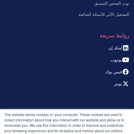
بوت الفحص المسبق
التشغيل الآلي للأسئلة الشائعة
روابط سريعة
لينكد إن
يوتيوب
فيس بوك
تويتر
© 2026 التوظيف الذكي. جميع الحقوق محفوظة.
This website stores cookies on your computer. These cookies are used to
سياسة الخصوصية
collect information about how you interact with our website and allow us to
remember you. We use this information in order to improve and customize
الإصدارات
your browsing experience and for analytics and metrics about our visitors
الأمان والامتثال