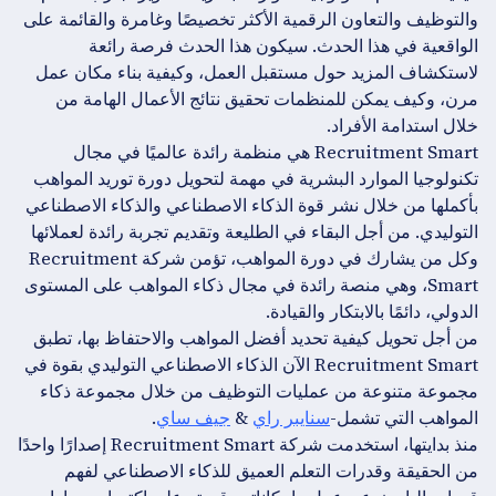
والتوظيف والتعاون الرقمية الأكثر تخصيصًا وغامرة والقائمة على
الواقعية في هذا الحدث. سيكون هذا الحدث فرصة رائعة
لاستكشاف المزيد حول مستقبل العمل، وكيفية بناء مكان عمل
مرن، وكيف يمكن للمنظمات تحقيق نتائج الأعمال الهامة من
خلال استدامة الأفراد.
Recruitment Smart هي منظمة رائدة عالميًا في مجال
تكنولوجيا الموارد البشرية في مهمة لتحويل دورة توريد المواهب
بأكملها من خلال نشر قوة الذكاء الاصطناعي والذكاء الاصطناعي
التوليدي. من أجل البقاء في الطليعة وتقديم تجربة رائدة لعملائها
وكل من يشارك في دورة المواهب، تؤمن شركة Recruitment
Smart، وهي منصة رائدة في مجال ذكاء المواهب على المستوى
الدولي، دائمًا بالابتكار والقيادة.
من أجل تحويل كيفية تحديد أفضل المواهب والاحتفاظ بها، تطبق
Recruitment Smart الآن الذكاء الاصطناعي التوليدي بقوة في
مجموعة متنوعة من عمليات التوظيف من خلال مجموعة ذكاء
المواهب التي تشمل-
سنايبر راي
&
جيف ساي
.
منذ بدايتها، استخدمت شركة Recruitment Smart إصدارًا واحدًا
من الحقيقة وقدرات التعلم العميق للذكاء الاصطناعي لفهم