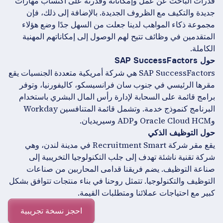
قدرات الباحث عن عمل وإمكاناته وقدرته على اكتساب مهارات
جديدة والتكيف مع الظروف الجديدة. بالإضافة إلى ذلك، فإن
مجموعة ذكاء المواهب لدينا جعلت من السهل جدًا وضع هؤلاء
المتقدمين في وظائف تتيح لهم الوصول إلى إمكاناتهم المهنية
الكاملة.
حول SAP SuccessFactors
SAP SuccessFactors هي شركة أمريكية متعددة الجنسيات يقع
مقرها الرئيسي في جنوب سان فرانسيسكو، كاليفورنيا، وتوفر
برامج قائمة على السحابة لإدارة رأس المال البشري باستخدام
البرنامج كنموذج خدمة. وتشمل قائمة المتنافسين Workday
وOracle Cloud HCM وADP وسيريديان.
حول التوظيف الذكي
يقع مقر شركة Recruitment Smart في مدينة لندن، وهي
شركة تقنية ناشئة تهدف إلى جلب التكنولوجيا التخريبية إلى
صناعة التوظيف. يضم فريقنا قدامى المحاربين من صناعات
التوظيف والتكنولوجيا. تتمثل روحنا في بناء منتجات تتوافق بشكل
كبير مع احتياجات عملائنا ومتطلبات القيمة.
احجز نسخة تجريبية