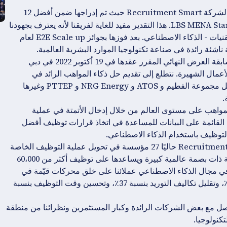
إنها لحظة فخر وإنجاز كبيرين لشركة Recruitment Smart حيث تم إدراجها ضمن أفضل 12
متأهلاً للتصفيات النهائية في مسابقة LBS MENA Startup Competition 2022. هذا التقدير مفيد للغاية لفريقنا لأنه يعترف بجهودنا
لنقل صناعة التوظيف إلى المستقبل من خلال توظيف أقوى التقنيات - الذكاء الاصطناعي. بعد فوزها بجوائز E2E Scale up لعام
نحن متحمسون للغاية ومتحمسون لتقديم أفضل ما لدينا في مسابقة العرض النهائي المقرر عقدها في 19 أكتوبر 2022 في دبي
عمال الشهيرة. نتطلع إلى تقديم حل ذكاء المواهب الرائد في
الصناعة الذي تثق به الشركات الكبيرة من جميع أنحاء العالم مثل مجموعة الفطيم و ATOS و NRG Energy و PTTEP وغيرها
.
دورة اكتساب المواهب على مستوى العالم من خلال إدخال الأتمتة في عملية
القائمة على البيانات للمساعدة في اتخاذ قرارات توظيف أفضل
التوظيف باستخدام الذكاء الاصطناعي.
- يساعد المنتجان الرئيسيان لـ Recruitment Smart حاليًا 27 مؤسسة في تحويل عملية التوظيف الخاصة
بها باستخدام الذكاء الاصطناعي الذي ينتمي إلى صناعات متنوعة ذات بصمة عالمية كبيرة ويساعدها على توظيف أكثر من 60،000
 قدراتهم الشاملة في مجال الذكاء الاصطناعي عملائنا على خلق محركات قيّمة في
مراحل مختلفة مما يؤدي إلى تحسين العملية بنسبة تزيد عن 60٪، وتقليل تكاليف التوريد بنسبة 37٪، وتحسين وقت التوظيف بنسبة
 الحدث فرصة رائعة لـ Recruitment Smart للتواصل مع بعض الشركات الرائدة وكبار المستثمرين ونظرائنا من منطقة
كنولوجيا.