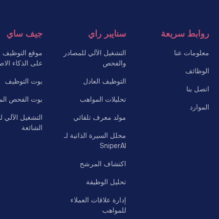
روابط سريعة
سنايبر راي
جيف ساي
معلومات عنا
التشغيل الآلي للمصادر
موقع التوظيف ال
والفحص
على الذكاء الا
الوظائف
التوظيف العادل
بوت التوظيف
اتصل بنا
تحليلات المواهب
بوت الفحص ال
الموارد
مولد معرف تلقائي
التشغيل الآلي ل
الشائعة
محلل السيرة الذاتية لـ
SniperAI
اكتشاف المرشح
تحليل الوظيفة
إدارة علاقات العملاء
للمواهب