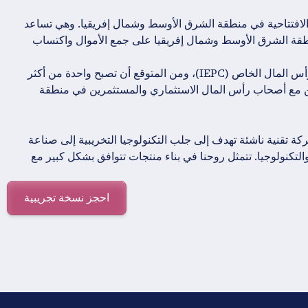
202 هي مسابقة LBS الافتتاحية في منطقة الشرق الأوسط وشمال إفريقيا. وهي تساعد
منطقة الشرق الأوسط وشمال إفريقيا على جمع الأموال واكتساب
يتم دعم مسابقة LBS الافتتاحية من قبل معهد ريادة الأعمال ورأس المال الخاص (IEPC)، ومن المتوقع أن تصبح واحدة من أكثر
ن مع أصحاب رأس المال الاستثماري والمستثمرين في منطقة
في مدينة لندن، وهي شركة تقنية ناشئة تهدف إلى جلب التكنولوجيا التخريبية إلى صناعة
تكنولوجيا. تتمثل روحنا في بناء منتجات تتوافق بشكل كبير مع
احجز نسخة تجريبية