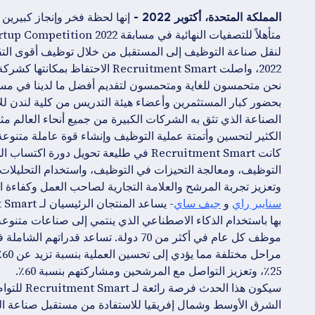
المملكة المتحدة، أكتوبر 2022 -
2022، واصلت Recruitment Smart الاحتفاظ بمكانتها كشركة ناشئة رائدة في صناعة تكنولوجيا الموارد البشرية العالمية.
بحضور كبار المستثمرين وأعضاء هيئة التدريس من كلية لندن للأ
الكثير لتحسين وأتمتة عملية التوظيف وإنشاء قوة عاملة متنوعة
كانت Recruitment Smart في طليعة تحويل 
التوظيف، ومعالجة التحيزات في التوظيف، واستخدام التحليلات 
وتعزيز تجربة المرشح والعلامة التجارية لصاحب العمل وكفاءة 
سنايبر راي
و
جيف ساي
موظف كل عام في أكثر من 70 دولة. تساعد
25٪، وتعزيز التواصل مع المرشحين ومشاركتهم بنسبة 60٪.
سيكون هذا
الشرق الأوسط وشمال إفريقيا للاستفادة من مستقبل صناعة الت