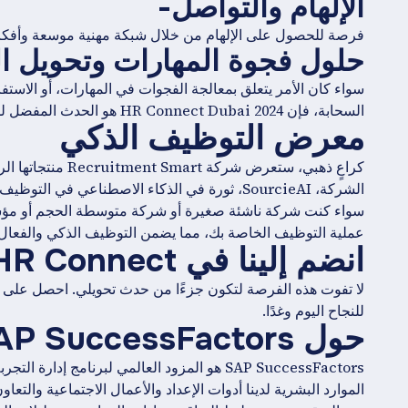
الإلهام والتواصل-
فرصة للحصول على الإلهام من خلال شبكة مهنية موسعة وأفكار
حلول فجوة المهارات وتحويل ال
سواء كان الأمر يتعلق بمعالجة الفجوات في المهارات، أو الاستف
السحابة، فإن HR Connect Dubai 2024 هو الحدث المفضل للمهنيين الذين يبحثون عن استراتيجيات قابلة للتنفيذ.
معرض التوظيف الذكي
كراعٍ ذهبي، ستعرض شركة Recruitment Smart منتجاتها الرائدة -
الشركة، SourcieAI، ثورة في الذكاء الاصطناعي في التوظيف، مما يجعله في متناول الشركات من جميع الأحجام.
عملية التوظيف الخاصة بك، مما يضمن التوظيف الذكي والفعال.
انضم إلينا في HR Connect دبي 2024 - سجل الآن!
لا تفوت هذه الفرصة لتكون جزءًا من حدث تحويلي. احصل على الإ
للنجاح اليوم وغدًا.
حول SAP SuccessFactors