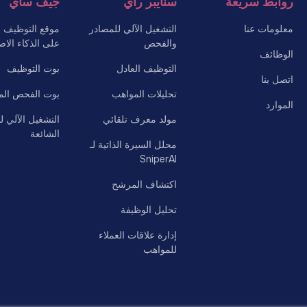
روابط سريعة
سنايبر راي
جيف ساي
معلومات عنا
التشغيل الآلي للمصادر
موقع التوظيف ال
والفحص
على الذكاء الا
الوظائف
التوظيف العادل
بوت التوظيف
اتصل بنا
تحليلات المواهب
بوت الفحص ال
الموارد
مولد معرف تلقائي
التشغيل الآلي ل
الشائعة
محلل السيرة الذاتية لـ
SniperAI
اكتشاف المرشح
تحليل الوظيفة
إدارة علاقات العملاء
للمواهب