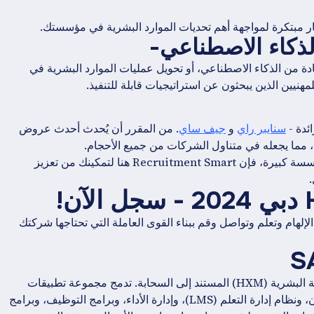
 مبتكرة لمواجهة أهم تحديات الموارد البشرية في مؤسستك.
ذكاء الاصطناعي-
ادة من الذكاء الاصطناعي، أو تحويل عمليات الموارد البشرية في
سنايبر راي
و
جيف ساي
. من المقرر أن يُحدث أحدث عروض
سواء كنت شركة ناشئة صغيرة أو شركة متوسطة الحجم أو مؤسسة كبيرة، فإن Recruitment Smart هنا لتمكينك من تعزيز
لهام وتعلم وتواصل وقم ببناء القوى العاملة التي تحتاجها شركتك
SAP SuccessFactors هو المزود العالمي لبرنامج إدارة التجربة البشرية (HXM) المستند إلى السحابة. تدمج مجموعة تطبيقات
الموارد البشرية لدينا أدوات الإعداد والأعمال الاجتماعية والتعاون، ونظام إدارة التعلم (LMS)، وإدارة الأداء، وبرامج التوظيف، وبرامج