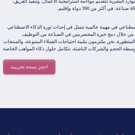
ارد البشرية لتقديم مواءمة استراتيجية الأعمال، وتنفيذ الفريق،
صطناعي في مهمة عالمية تتمثل في إحداث ثورة الذكاء الاصطناعي
كتساب المواهب، مع عمليات في أكثر من 70 دولة. من خلال دمج خبرة المخضرمين في الصناعة من التوظيف
لتكنولوجيا، يتم تشغيل حلولنا بواسطة تقنية Generative AI المتطورة. نحن ملتزمون بتلبية احتياجات العملاء المتنوعة، والمنتجات
سطة الحجم والشركات الناشئة. تتكامل حلول ذكاء المواهب الخاصة
احجز نسخة تجريبية