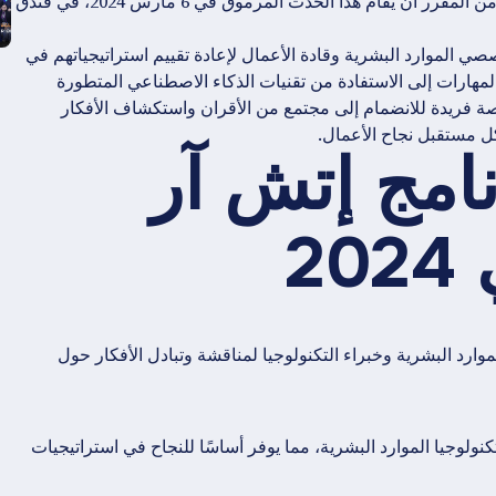
عن دورها كراعٍ ذهبي في معرض HR Connect Dubai 2024. من المقرر أن يُقام هذا الحدث المرموق في 6 مارس 2024، في فندق
ة، حيث يدعو متخصصي الموارد البشرية وقادة الأعمال لإعادة تقييم استراتيجياتهم في
لمهارات إلى الاستفادة من تقنيات الذكاء الاصطناعي المتطورة
ة فريدة للانضمام إلى مجتمع من الأقران واستكشاف الأفكار
ل مستقبل نجاح الأعمال.
نامج إتش آر
2
وارد البشرية وخبراء التكنولوجيا لمناقشة وتبادل الأفكار حول
لوجيا الموارد البشرية، مما يوفر أساسًا للنجاح في استراتيجيات