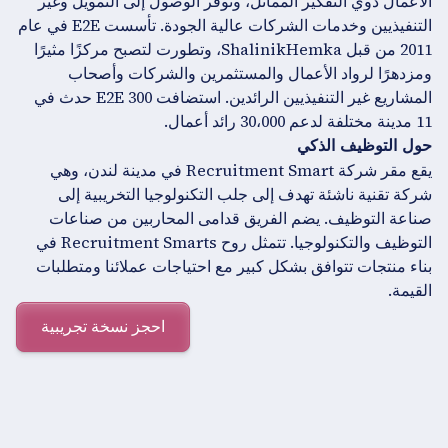
الأعمال ذوي التفكير المماثل، وتوفر الوصول إلى التمويل وغير
التنفيذيين وخدمات الشركات عالية الجودة. تأسست E2E في عام
2011 من قبل ShalinikHemka، وتطورت لتصبح مركزًا مثيرًا
ومزدهرًا لرواد الأعمال والمستثمرين والشركات وأصحاب
المشاريع غير التنفيذيين الرائدين. استضافت E2E 300 حدث في
11 مدينة مختلفة لدعم 30،000 رائد أعمال.
حول التوظيف الذكي
يقع مقر شركة Recruitment Smart في مدينة لندن، وهي
شركة تقنية ناشئة تهدف إلى جلب التكنولوجيا التخريبية إلى
صناعة التوظيف. يضم الفريق قدامى المحاربين من صناعات
التوظيف والتكنولوجيا. تتمثل روح Recruitment Smarts في
بناء منتجات تتوافق بشكل كبير مع احتياجات عملائنا ومتطلبات
القيمة.
احجز نسخة تجريبية