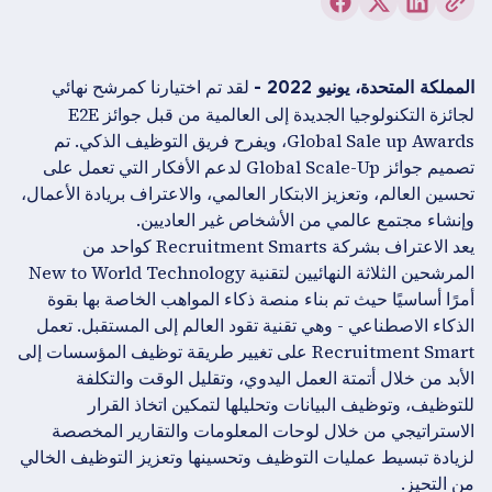
لقد تم اختيارنا كمرشح نهائي
المملكة المتحدة، يونيو 2022 -
لجائزة التكنولوجيا الجديدة إلى العالمية من قبل جوائز E2E
Global Sale up Awards، ويفرح فريق التوظيف الذكي. تم
تصميم جوائز Global Scale-Up لدعم الأفكار التي تعمل على
تحسين العالم، وتعزيز الابتكار العالمي، والاعتراف بريادة الأعمال،
وإنشاء مجتمع عالمي من الأشخاص غير العاديين.
يعد الاعتراف بشركة Recruitment Smarts كواحد من
المرشحين الثلاثة النهائيين لتقنية New to World Technology
أمرًا أساسيًا حيث تم بناء منصة ذكاء المواهب الخاصة بها بقوة
الذكاء الاصطناعي - وهي تقنية تقود العالم إلى المستقبل. تعمل
Recruitment Smart على تغيير طريقة توظيف المؤسسات إلى
الأبد من خلال أتمتة العمل اليدوي، وتقليل الوقت والتكلفة
للتوظيف، وتوظيف البيانات وتحليلها لتمكين اتخاذ القرار
الاستراتيجي من خلال لوحات المعلومات والتقارير المخصصة
لزيادة تبسيط عمليات التوظيف وتحسينها وتعزيز التوظيف الخالي
من التحيز.