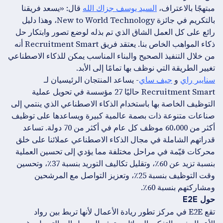
مبتهجًا بالاعتراف،
السيد يوسف جزاك الله
قال: «يسعد فريقنا
بالتكريم في جائزة New to World Technology، وهذا دليل
رائع على كل العمل الشاق الذي تم بذله لوضع تصور وابتكار حل
ذكاء المواهب الخاص بنا. يعتقد فريق Recruitment Smart أنه
من خلال التنفيذ الصحيح والبناء المناسب يمكن للذكاء الاصطناعي
تغيير الطريقة التي نوظف بها تمامًا إلى الأبد.
سنايبر راي
و
جيف ساي
- يساعد المنتجان الرئيسيان لـ
Recruitment Smart حاليًا 27 مؤسسة في تحويل عملية
التوظيف الخاصة بها باستخدام الذكاء الاصطناعي الذي ينتمي إلى
صناعات متنوعة ذات بصمة عالمية كبيرة ويساعدها على توظيف
أكثر من 60،000 موظف كل عام في أكثر من 70 دولة. تساعد
قدراتهم الشاملة في مجال الذكاء الاصطناعي عملائنا على خلق
محركات قيّمة في مراحل مختلفة مما يؤدي إلى تحسين العملية
بنسبة تزيد عن 60٪، وتقليل تكاليف التوريد بنسبة 37٪، وتحسين
وقت التوظيف بنسبة 25٪، وتعزيز التواصل مع المرشحين
ومشاركتهم بنسبة 60٪.
حول E2E
تقع E2E في مركز تطور ريادة الأعمال لأنها تربط بين رواد