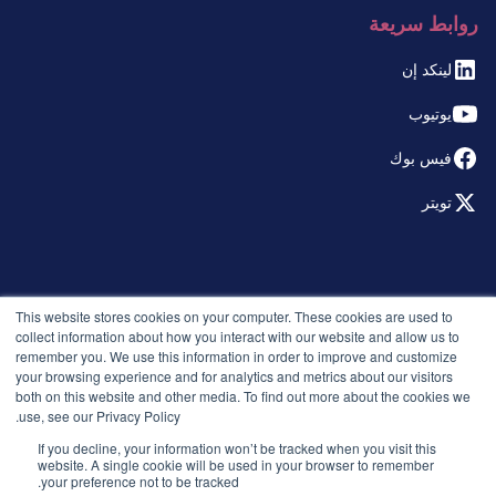
روابط سريعة
لينكد إن
يوتيوب
فيس بوك
تويتر
© 2026 التوظيف الذكي. جميع الحقوق محفوظة.
This website stores cookies on your computer. These cookies are used to
سياسة الخصوصية
collect information about how you interact with our website and allow us to
remember you. We use this information in order to improve and customize
الإصدارات
your browsing experience and for analytics and metrics about our visitors
الأمان والامتثال
both on this website and other media. To find out more about the cookies we
الشروط والأحكام
use, see our Privacy Policy.
If you decline, your information won’t be tracked when you visit this
website. A single cookie will be used in your browser to remember
your preference not to be tracked.