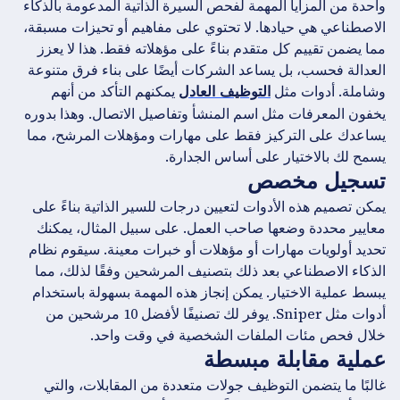
واحدة من المزايا المهمة لفحص السيرة الذاتية المدعومة بالذكاء
الاصطناعي هي حيادها. لا تحتوي على مفاهيم أو تحيزات مسبقة،
مما يضمن تقييم كل متقدم بناءً على مؤهلاته فقط. هذا لا يعزز
العدالة فحسب، بل يساعد الشركات أيضًا على بناء فرق متنوعة
وشاملة. أدوات مثل
يمكنهم التأكد من أنهم
التوظيف العادل
يخفون المعرفات مثل اسم المنشأ وتفاصيل الاتصال. وهذا بدوره
يساعدك على التركيز فقط على مهارات ومؤهلات المرشح، مما
يسمح لك بالاختيار على أساس الجدارة.
تسجيل مخصص
يمكن تصميم هذه الأدوات لتعيين درجات للسير الذاتية بناءً على
معايير محددة وضعها صاحب العمل. على سبيل المثال، يمكنك
تحديد أولويات مهارات أو مؤهلات أو خبرات معينة. سيقوم نظام
الذكاء الاصطناعي بعد ذلك بتصنيف المرشحين وفقًا لذلك، مما
يبسط عملية الاختيار. يمكن إنجاز هذه المهمة بسهولة باستخدام
أدوات مثل Sniper. يوفر لك تصنيفًا لأفضل 10 مرشحين من
خلال فحص مئات الملفات الشخصية في وقت واحد.
عملية مقابلة مبسطة
غالبًا ما يتضمن التوظيف جولات متعددة من المقابلات، والتي