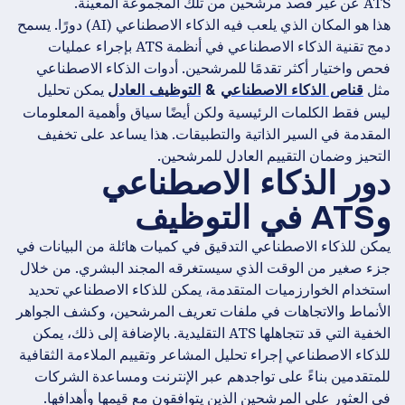
ATS عن غير قصد مرشحين من تلك المجموعة المعينة.
هذا هو المكان الذي يلعب فيه الذكاء الاصطناعي (AI) دورًا. يسمح
دمج تقنية الذكاء الاصطناعي في أنظمة ATS بإجراء عمليات
فحص واختيار أكثر تقدمًا للمرشحين. أدوات الذكاء الاصطناعي
مثل
يمكن تحليل
قناص الذكاء الاصطناعي
&
التوظيف العادل
ليس فقط الكلمات الرئيسية ولكن أيضًا سياق وأهمية المعلومات
المقدمة في السير الذاتية والتطبيقات. هذا يساعد على تخفيف
التحيز وضمان التقييم العادل للمرشحين.
دور الذكاء الاصطناعي
وATS في التوظيف
يمكن للذكاء الاصطناعي التدقيق في كميات هائلة من البيانات في
جزء صغير من الوقت الذي سيستغرقه المجند البشري. من خلال
استخدام الخوارزميات المتقدمة، يمكن للذكاء الاصطناعي تحديد
الأنماط والاتجاهات في ملفات تعريف المرشحين، وكشف الجواهر
الخفية التي قد تتجاهلها ATS التقليدية. بالإضافة إلى ذلك، يمكن
للذكاء الاصطناعي إجراء تحليل المشاعر وتقييم الملاءمة الثقافية
للمتقدمين بناءً على تواجدهم عبر الإنترنت ومساعدة الشركات
في العثور على المرشحين الذين يتوافقون مع قيمها وأهدافها.