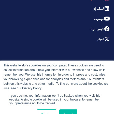
لينكد إن
يوتيوب
فيس بوك
تويتر
© 2026 التوظيف الذكي. جميع الحقوق محفوظة.
This website stores cookies on your computer. These cookies are used to
سياسة الخصوصية
collect information about how you interact with our website and allow us to
remember you. We use this information in order to improve and customize
الإصدارات
your browsing experience and for analytics and metrics about our visitors
الأمان والامتثال
both on this website and other media. To find out more about the cookies we
الشروط والأحكام
use, see our Privacy Policy.
If you decline, your information won’t be tracked when you visit this
website. A single cookie will be used in your browser to remember
your preference not to be tracked.