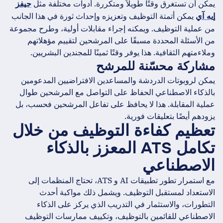
يمكن أن تستغرق وقتًا طويلاً ومتكررة. أدوات مختلفة مثل
جيفز
يمكن أتمتة التوظيف وتعزيزه وإحداث ثورة في هذا الجانب
إيه آي
من عملية التوظيف. ويمكنه إجراء مقابلات أولية، وطرح مجموعة
من الأسئلة المحددة مسبقًا على المرشحين لتقييم مؤهلاتهم
وملاءمتهم الثقافية. هذا يوفر وقتًا ثمينًا للمجندين البشريين.
مشاركة محسّنة للمرشح
يمكن لروبوتات الدردشة والمساعدين الافتراضيين المدعومين
بالذكاء الاصطناعي الحفاظ على التواصل مع المرشحين طوال
عملية المقابلة. هذا لا يحافظ على تفاعل المرشحين فحسب، بل
يزودهم أيضًا بتعليقات فورية.
تعظيم كفاءة التوظيف من خلال
تكامل ATS المعزز بالذكاء
الاصطناعي
مع استمرار تطور تطبيقات AI و ATS، تحتاج المنظمات إلى
الاستعداد لمستقبل التوظيف. ويشمل ذلك مواكبة أحدث
التطورات، والاستثمار في التدريب الذي يركز على الذكاء
الاصطناعي للقائمين بالتوظيف، وتكييف ممارسات التوظيف