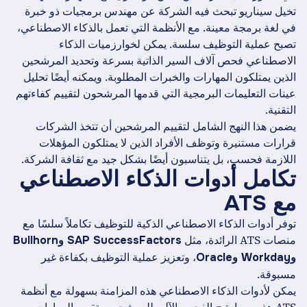
تخيل سيناريو تبحث فيه الشركة عن مهندس برمجيات ذو خبرة
في لغة برمجة معينة. مع الأنظمة التي تعمل بالذكاء الاصطناعي،
تصبح عملية التوظيف سلسة. يمكن لخوارزميات الذكاء
الاصطناعي فحص آلاف السير الذاتية بسرعة وتحديد المرشحين
الذين يمتلكون المهارات والخبرات المطلوبة. ويمكنه أيضًا تحليل
عينات التعليمات البرمجية التي قدمها المرشحون لتقييم كفاءتهم
التقنية.
يضمن هذا النهج الشامل لتقييم المرشحين أن تتخذ الشركات
قرارات مستنيرة وتوظف الأفراد الذين لا يمتلكون المؤهلات
اللازمة فحسب، بل يتناسبون أيضًا بشكل جيد مع ثقافة الشركة.
تكامل أدوات الذكاء الاصطناعي
مع ATS
توفر أدوات الذكاء الاصطناعي الذكية للتوظيف تكاملاً سلسًا مع
منصات ATS الرائدة، مثل
SAP SuccessFactors وBullhorn
، وتعزيز عملية التوظيف بكفاءة غير
وWorkday وOracle
مسبوقة.
يمكن لأدوات الذكاء الاصطناعي هذه المزامنة بسهولة مع أنظمة