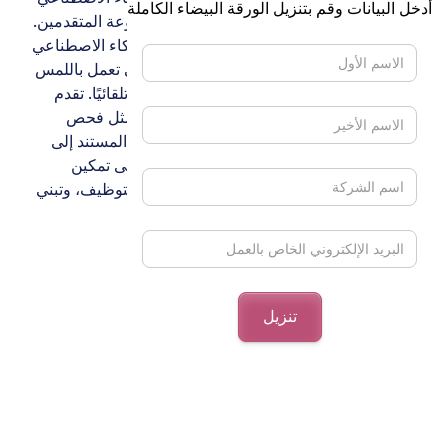
أدخل البيانات وقم بتنزيل الورقة البيضاء الكاملة
على تحسين صورة العلامة التجارية وجودة مجموعة المتقدمين.
يزيل Auto JD Creator التوليدي الذي يدعم الذكاء الاصطناعي
التحيز في وصف الوظائف. تعمل تقنية RPA التي تعمل باللمس
على LinkedIn على تشغيل مصادر المرشحين تلقائيًا. تقدم
SniperAI ميزات الذكاء الاصطناعي الأساسية مثل فحص
المرشحين وجدولة المقابلات الآلية ودعم القرار المستند إلى
البيانات. في العصر الرقمي، تعمل SniperAI على تمكين
الشركات الصغيرة والمتوسطة من التفوق في التوظيف، وتبني
إمكانات الذكاء الاصطناعي للنمو والكفاءة.