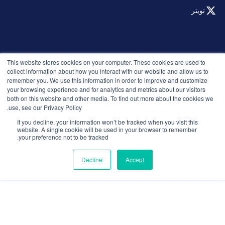
تويتر
© 2026 التوظيف الذكي. جميع الحقوق محفوظة.
This website stores cookies on your computer. These cookies are used to
سياسة الخصوصية
collect information about how you interact with our website and allow us to
remember you. We use this information in order to improve and customize
الإصدارات
your browsing experience and for analytics and metrics about our visitors
الأمان والامتثال
both on this website and other media. To find out more about the cookies we
الشروط والأحكام
use, see our Privacy Policy.
If you decline, your information won’t be tracked when you visit this
website. A single cookie will be used in your browser to remember
your preference not to be tracked.
Decline
Accept