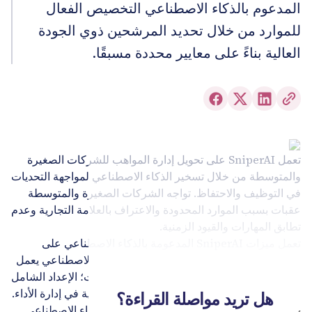
المدعوم بالذكاء الاصطناعي التخصيص الفعال
للموارد من خلال تحديد المرشحين ذوي الجودة
العالية بناءً على معايير محددة مسبقًا.
تعمل SniperAI على تحويل إدارة المواهب للشركات الصغيرة
والمتوسطة من خلال تسخير الذكاء الاصطناعي لمواجهة التحديات
في التوظيف والاحتفاظ. تواجه الشركات الصغيرة والمتوسطة
عقبات بسبب الموارد المحدودة والاعتراف بالعلامة التجارية وعدم
تطابق المهارات والقيود الزمنية.
تعمل ميزات SniperAI المدعومة بالذكاء الاصطناعي على
تبسيط إدارة المواهب: التوظيف المعزز بالذكاء الاصطناعي يعمل
على أتمتة عمليات الفحص والمقابلات والتقييمات؛ الإعداد الشامل
يدمج الموظفين بسلاسة؛ تساعد التحليلات التنبؤية في إدارة الأداء.
هل تريد مواصلة القراءة؟
يعمل موقع التوظيف الديناميكي القائم على الذكاء الاصطناعي