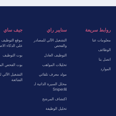
روابط سريعة
سنايبر راي
جيف ساي
معلومات عنا
التشغيل الآلي للمصادر
موقع التوظيف ال
والفحص
على الذكاء الا
الوظائف
التوظيف العادل
بوت التوظيف
اتصل بنا
تحليلات المواهب
بوت الفحص ال
الموارد
مولد معرف تلقائي
التشغيل الآلي ل
الشائعة
محلل السيرة الذاتية لـ
SniperAI
اكتشاف المرشح
تحليل الوظيفة