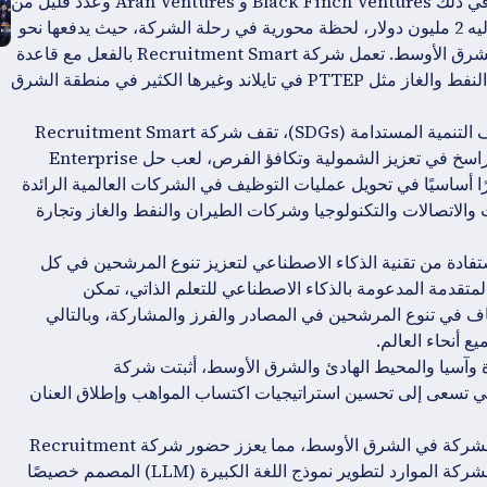
إنجاز مهم مع ضخ الأموال مؤخرًا من مستثمرين مرموقين، بما في ذلك Black Finch Ventures و Aran Ventures وعدد قليل من
الأفراد ذوي الملاءة المالية العالية. يمثل التمويل، الذي يبلغ إجماليه 2 مليون دولار، لحظة محورية في رحلة الشركة، حيث يدفعها نحو
آفاق موسعة ومبادرات نمو مؤثرة على وجه التحديد في سوق الشرق الأوسط. تعمل شركة Recruitment Smart بالفعل مع قاعدة
عملاء عالمية مثل الفطيم والخطوط الجوية الماليزية وشركات النفط والغاز مثل PTTEP في تايلاند وغيرها الكثير في منطقة الشرق
كمنظمة ملتزمة بقيادة الابتكار والنهوض بالأجندة العالمية لأهداف التنمية المستدامة (SDGs)، تقف شركة Recruitment Smart
في طليعة إحداث ثورة في مشهد التوظيف. من خلال التفاني الراسخ في تعزيز الشمولية وتكافؤ الفرص، لعب حل Enterprise
Talent Gen A المتطور من Recruitment Smart دورًا أساسيًا في تحويل عمليات التوظيف في الشركات العالمية الرائدة
ت والاتصالات والتكنولوجيا وشركات الطيران والنفط والغاز وتجارة
لذي لا مثيل له بالاستفادة من تقنية الذكاء الاصطناعي لتعزيز تنوع المرشحين في كل
تقدمة المدعومة بالذكاء الاصطناعي للتعلم الذاتي، تمكن
Recruitm عملائها من تحقيق زيادة بمقدار 10 أضعاف في تنوع المرشحين في المصادر والفرز والمشاركة، وبالتالي
 أنحاء العالم.
دة وآسيا والمحيط الهادئ والشرق الأوسط، أثبتت شركة
مؤسسات التي تسعى إلى تحسين استراتيجيات اكتساب المواهب وإطلاق العنان
وسيعمل التمويل الأخير بشكل أساسي على دعم مبادرات نمو الشركة في الشرق الأوسط، مما يعزز حضور شركة Recruitment
Smart في هذا السوق الرئيسي. بالإضافة إلى ذلك، ستخصص الشركة الموارد لتطوير نموذج اللغة الكبيرة (LLM) المصمم خصيصًا