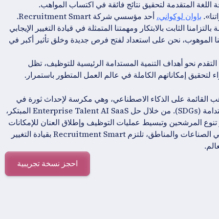
اللغة المتقدمة لتحقيق نتائج فائقة في اكتساب المواهب.
تنا».
باوان لوكواني،
أحد مؤسسي شركة Recruitment Smart.
تزامنا الثابت بالابتكار ومهمتنا المتمثلة في قيادة التغيير الإيجابي
ا الموهوب، نحن على استعداد لفتح فرص جديدة وخلق تأثير أكبر في
 حدود الابتكار ودفع التقدم نحو أهداف التنمية المستدامة الرئيسية للتوظيف، تظل
 لتحقيق إمكاناتهم الكاملة في عالم العمل المتطور باستمرار.
ب القائمة على الذكاء الاصطناعي، وهي مكرسة لإحداث ثورة في
مشهد التوظيف والنهوض بالأجندة العالمية لأهداف التنمية المستدامة (SDGs). من خلال حل Enterprise Talent AI SaaS المبتكر،
سسات من تعزيز تنوع المرشحين وتبسيط عمليات التوظيف وإطلاق العنان للإمكانات
الكاملة للقوى العاملة لديها. من خلال قاعدة عملاء متنوعة تغطي الصناعات والمناطق، تلتزم Recruitment Smart بقيادة التغيير
الم.
احجز نسخة تجريبية