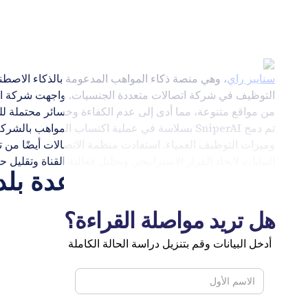
سنايبر راي
التوظيف في شركة اتصالات متعددة الجنسيات. واجهت شركة الا
من مواقع متنوعة، مما أدى إلى عدم الكفاءة وخسائر محتملة ل
تم دمج SniperAI بسلاسة في عملية اكتساب المواه
البيانات لاتخاذ القرار الاستراتيجي وتحليل فعالية القناة وتقلي
نشر Sniperais في عدة بلدان لشركة خدمات الاتصالات
هل تريد مواصلة القراءة؟
أدخل البيانات وقم بتنزيل دراسة الحالة الكاملة