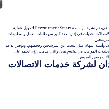
، وهي منصة ذكاء المواهب المدعومة بالذكاء الاصطناعي، تم نشرها بواسطة Recruitment Smart لتحويل عملية
تصالات تحديات في إدارة عدد كبير من طلبات العمل والتطبيقات
لمرشحين.
ب بالشركة، وأتمتة المهام مثل البحث عن المرشحين وفحصهم، وتوفير الدعم
وميزات التوظيف العمياء. استفادت منظمة الاتصالات أيضًا من تحليلات المواهب في SniperAI، والتي قدمت رؤى تعتمد على
ل حالات رفض العروض.