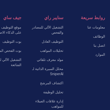
روابط سريعة
سنايبر راي
جيف ساي
معلومات عنا
التشغيل الآلي للمصادر
موقع التوظيف ال
والفحص
على الذكاء الا
الوظائف
التوظيف العادل
بوت التوظيف
اتصل بنا
تحليلات المواهب
بوت الفحص ال
الموارد
مولد معرف تلقائي
التشغيل الآلي ل
الشائعة
محلل السيرة الذاتية لـ
SniperAI
اكتشاف المرشح
تحليل الوظيفة
إدارة علاقات العملاء
للمواهب