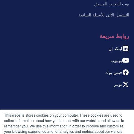
بوت الفحص المسبق
التشغيل الآلي للأسئلة الشائعة
روابط سريعة
لينكد إن
يوتيوب
فيس بوك
تويتر
© 2026 التوظيف الذكي. جميع الحقوق محفوظة.
This website stores cookies on your computer. These cookies are used to
سياسة الخصوصية
collect information about how you interact with our website and allow us to
remember you. We use this information in order to improve and customize
الإصدارات
your browsing experience and for analytics and metrics about our visitors
الأمان والامتثال