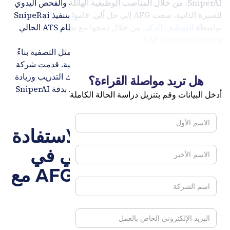
SniperAI. من خلال المناصب الوظيفية الهائلة والفحص اليدوي
للسيرة الذاتية، سعت AFG إلى حل آلي. قاموا بتنفيذ SnipeRai
بواسطة
التوظيف الذكي
من خلال دمجها مع نظام ATS الحالي
SAP SuccessFactors.
شركة سنايبر راي
ساعدت الميزات المتقدمة، مثل التصفية بناءً
على المؤهلات والقدرات اللغوية، في هذه العملية. قدمت شركة
Recruitment Smart دعمًا شاملاً، بما في ذلك التدريب وزيادة
هل تريد مواصلة القراءة؟
العمليات واستراتيجية التكنولوجيا. أشادت AFG بدقة SniperAI
أدخل البيانات وقم بتنزيل دراسة الحالة الكاملة
وميزات التنوع.
تحقيق أهداف تحويل
التوظيف من خلال الاستفادة
من الذكاء الاصطناعي في
عملية التوظيف في AFG مع
SniperAI