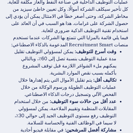
عمليات التوظيف الداخلية في صناعة النفط والغاز مكلفة للغاية.
كل تأخير سيكلف الشركة أموالًا، وكل تعيين خاطئ سيزيد من
مخاطر الشركة، وحتى أصغر خطأ في الامتثال يمكن أن يؤدي إلى
حصول الشركة على غرامات. هذا هو السبب في أن العائد على
استخدام تقنية التوظيف الذكية ضروري للغاية.
فيما يلي قائمة بالمزايا التي تتمتع بها الشركات عندما تستخدم
منصات Recruitment Smart المدعومة بالذكاء الاصطناعي:
وقت أسرع للتوظيف:
يمكن لمسؤولي التوظيف تقليل
مدة عملية التوظيف بنسبة تصل إلى 60٪، وبالتالي
يمكنهم ملء الشواغر اللازمة قبل توقف المشروع
بأكمله بسبب نقص الموارد البشرية.
تكاليف أقل:
يتم تقليل الأموال التي يتم إهدارها خلال
عمليات التوظيف الطويلة ورسوم الوكالة من خلال
الفحص الآلي وتسجيل درجات الذكاء الاصطناعي.
عدد أقل من حالات سوء التوظيف:
من خلال استخدام
المقابلات المنظمة وتقييم الملاءمة، يمكن لمسؤولي
التوظيف رفع مستوى التوظيف الجيد إلى حوالي 30٪،
لا سيما في الوظائف الفنية والحساسة للسلامة.
مشاركة أفضل للمرشحين:
في مقابلة فيديو أحادية