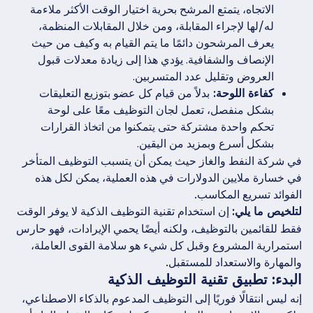
الاتجاه، يتمتع المرشح بحرية اختيار الوقت الأكثر ملاءمة
له/لها لإجراء المقابلة، ومن خلال المقابلات المنظمة،
يعرف المرشحون دائمًا ما يتم القيام به وكيف من حيث
الإنصاف والشفافية. يؤدي هذا إلى زيادة معدلات قبول
العروض وتقليل عدد المتسربين.
كفاءة اللوحة:
بدلاً من قيام كل عضو بتوزيع التعليقات
بشكل منفصل، تعمل لجان التوظيف معًا على لوحة
تحكم واحدة مشتركة حتى يتمكنوا من اتخاذ القرارات
بشكل أسرع وبمزيد من اليقين.
في شركة النفط والغاز حيث يمكن أن يتسبب التوظيف المتأخر
في خسارة ملايين الدولارات في هذه العملية، يمكن لكل هذه
الفوائد تسريع المكاسب.
إن استخدام تقنية التوظيف الذكية لا يوفر الوقت
لتلخيص ما يلي:
فقط للقائمين بالتوظيف، ولكنه أيضًا يحمي الإيرادات، فهو حارس
استمرارية المشروع وقبل كل شيء هو سلامة القوى العاملة،
والمهارة والاستعداد للمستقبل.
البدء: تطبيق تقنية التوظيف الذكية
إنه ليس انتقالًا فوريًا إلى التوظيف المدعوم بالذكاء الاصطناعي،