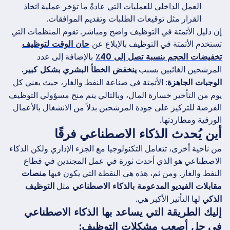
العمل الداخلي للعمليات التي عادةً ما تؤخر عملية اتخاذ
القرار مثل توقيعات الطلبات وتقديم الموافقات.
إن دليل الأتمتة في التوظيف واضح ومباشر. تقوم المنظمات التي
تستخدم الأتمتة في التوظيف بالإبلاغ عن
حان الوقت لتوظيف
بالإضافة إلى عدد
تخفيضات الحجم بنسبة تصل إلى 40٪
المرشحين الغائبين بسبب
ينخفض الخطأ البشري بشكل كبير.
: الأتمتة في صناعة النفط والغاز، حيث يعني كل
الوجبات الجاهزة
يوم من التأخير خسارة المال، وبالتالي يتم منح مسؤولي التوظيف
الفرصة للتركيز على جودة المرشحين بدلاً من الانشغال بالأعمال
الورقية ومطاردتها.
أين يُحدث الذكاء الاصطناعي فرقًا
من ناحية أخرى، تتعامل التكنولوجيا مع الجزء الإداري ولكن الذكاء
الاصطناعي هو الذي أحدث ثورة في عمل المجندين في قطاع
النفط والغاز. ومن ثم، هذه هي النقطة التي يكون فيها
منصات
مثل
مقابلات الفيديو المدعومة بالذكاء الاصطناعي
التوظيف
لها التأثير الأكبر هي.
الذكي
إليك الطريقة التي يساعد بها الذكاء الاصطناعي
في حل أصعب مشكلات التوظيف: