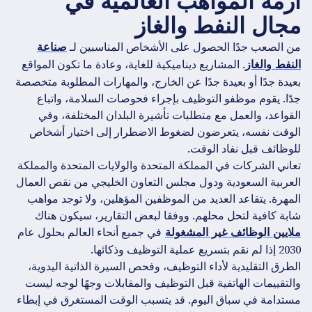
أزمة المواهب العالمية في
مجال النفط والغاز
من الصعب جدًا الحصول على الأشخاص المناسبين لـ
صناعة
. المشاريع ديناميكية للغاية، وعادة ما تكون المواقع
النفط والغاز
بعيدة جدًا أو بعيدة جدًا عن الخارج، والمهارات المطلوبة متخصصة
جدًا. يقوم موظفو التوظيف بإجراء فحوصات السلامة، واتباع
القواعد، والعمل مع متطلبات تأشيرة البلدان المختلفة، وفي
الوقت نفسه، يتعرضون لضغوط الاضطرار إلى اختيار أشخاص
للوظائف قبل نفاد الوقت.
تعاني الشركات في المملكة المتحدة والولايات المتحدة والمملكة
العربية السعودية ودول مجلس التعاون الخليجي من نقص العمال
المهرة. يتقاعد العديد من الموظفين المؤهلين، ولا توجد مواهب
شابة كافية لتحل محلهم. ووفقا لبعض التقارير، سيكون هناك
في جميع أنحاء العالم بحلول عام
ملايين الوظائف غير المشغولة
2030 إذا لم نقم بتسريع عملية التوظيف وذكائها.
الطرق التقليدية لأداء التوظيف، وفحص السيرة الذاتية اليدوية،
والتقييمات الهاتفية قبل التوظيف والمقابلات وجهًا لوجه ليست
مستدامة في سباق اليوم. قد يتسبب الوقت المستغرق في إبطاء